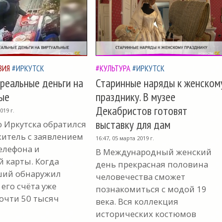
ВИЯ
#ИРКУТСК
#КУЛЬТУРА
#ИРКУТСК
реальные деньги на
Старинные наряды к женском
ые
празднику. В музее
Декабристов готовят
019 г.
выставку для дам
 Иркутска обратился
итель с заявлением
16:47, 05 марта 2019 г.
елефона и
В Международный женский
й карты. Когда
день прекрасная половина
ший обнаружил
человечества сможет
 его счёта уже
познакомиться с модой 19
очти 50 тысяч
века. Вся коллекция
исторических костюмов