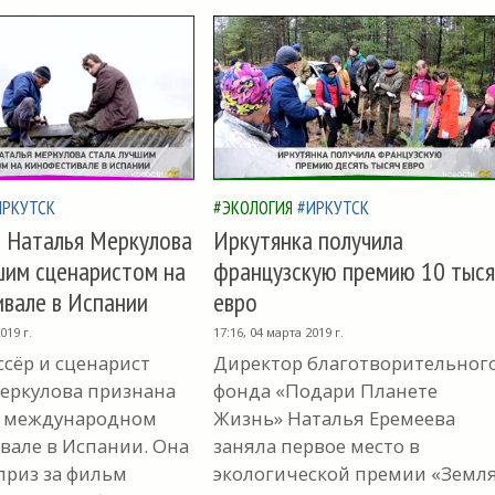
ИРКУТСК
#ЭКОЛОГИЯ
#ИРКУТСК
 Наталья Меркулова
Иркутянка получила
шим сценаристом на
французскую премию 10 тыся
вале в Испании
евро
019 г.
17:16, 04 марта 2019 г.
сёр и сценарист
Директор благотворительног
еркулова признана
фонда «Подари Планете
а международном
Жизнь» Наталья Еремеева
вале в Испании. Она
заняла первое место в
приз за фильм
экологической премии «Земл