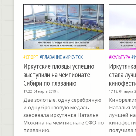
#СПОРТ
#ПЛАВАНИЕ
#ИРКУТСК
#КУЛЬТУРА
#
Иркутские пловцы успешно
Иркутянка
выступили на чемпионате
стала луч
Сибири по плаванию
кинофести
17:22, 04 марта 2019 г.
17:18, 04 марта 2
Две золотые, одну серебряную
Кинорежис
и одну бронзовую медаль
Наталья М
завоевала иркутянка Наталья
лучшей н
Можина на чемпионате СФО по
кинофести
плаванию.
получила 