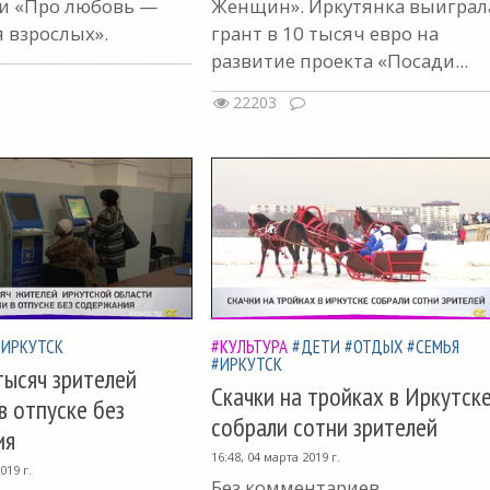
 и «Про любовь —
Женщин». Иркутянка выиграл
я взрослых».
грант в 10 тысяч евро на
развитие проекта «Посади...
22203
#ИРКУТСК
#КУЛЬТУРА
#ДЕТИ
#ОТДЫХ
#СЕМЬЯ
#ИРКУТСК
тысяч зрителей
Скачки на тройках в Иркутск
в отпуске без
собрали сотни зрителей
ия
16:48, 04 марта 2019 г.
019 г.
Без комментариев