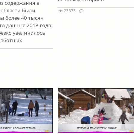
ез содержания в
 области были
23673
ы более 40 тысяч
то данные 2018 года.
резко увеличилось
работных.