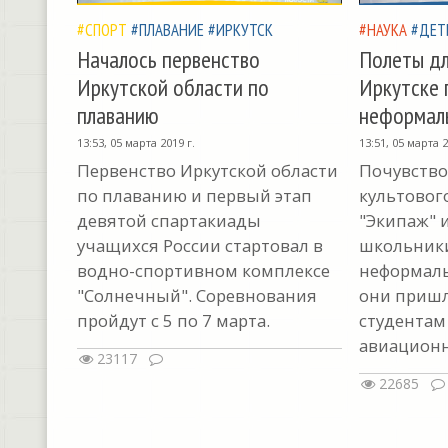
#СПОРТ
#ПЛАВАНИЕ
#ИРКУТСК
#НАУКА
#ДЕТ
Началось первенство
Полеты дл
Иркутской области по
Иркутске 
плаванию
неформал
13:53, 05 марта 2019 г.
13:51, 05 марта 2
Первенство Иркутской области
Почувство
по плаванию и первый этап
культовог
девятой спартакиады
"Экипаж" 
учащихся России стартовал в
школьники
водно-спортивном комплексе
неформаль
"Солнечный". Соревнования
они пришл
пройдут с 5 по 7 марта.
студентам
авиационн
23117
22685