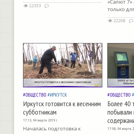
«Салют 7»
22353
только дл
22208
#ОБЩЕСТВО
#ИРКУТСК
#ОБЩЕСТВО
Иркутск готовится к весенним
Более 40 
субботникам
побывали 
содержан
17:13, 04 марта 2019 г.
Началась подготовка к
17:08, 04 марта 2