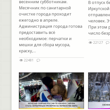
весенним субботникам.
В отпуск б
Месячник по санитарной
Иркутской
очистке города проходит
отправлен
ежегодно в апреле.
человек. Э
Администрация города готова
При этом 
предоставить всё
число без
необходимое: перчатки и
22127
мешки для сбора мусора,
краску,...
22481