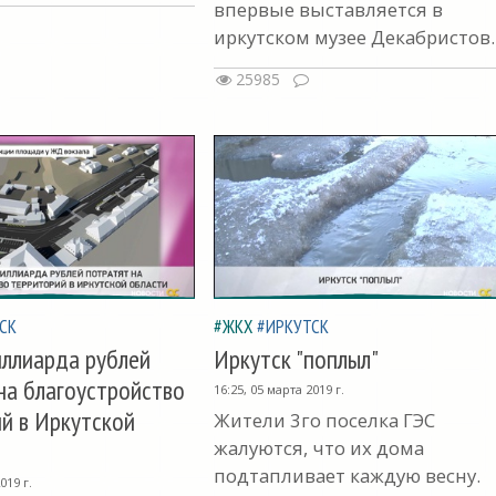
впервые выставляется в
иркутском музее Декабристов.
25985
СК
#ЖКХ
#ИРКУТСК
ллиарда рублей
Иркутск "поплыл"
на благоустройство
16:25, 05 марта 2019 г.
й в Иркутской
Жители 3го поселка ГЭС
жалуются, что их дома
подтапливает каждую весну.
019 г.