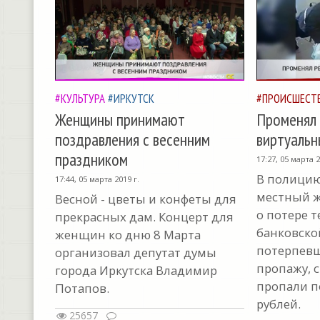
#КУЛЬТУРА
#ИРКУТСК
#ПРОИСШЕСТ
Женщины принимают
Променял 
поздравления с весенним
виртуальн
праздником
17:27, 05 марта 2
В полицию
17:44, 05 марта 2019 г.
местный ж
Весной - цветы и конфеты для
о потере т
прекрасных дам. Концерт для
банковско
женщин ко дню 8 Марта
потерпев
организовал депутат думы
пропажу, с
города Иркутска Владимир
пропали п
Потапов.
рублей.
25657