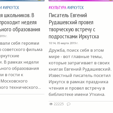
И
#ИРКУТСК
#КУЛЬТУРА
#ИРКУТСК
я школьников. В
Писатель Евгений
проходит неделя
Рудашевский провел
ьного образования
творческую встречу с
подростками Иркутска
019 г.
вали себя героями
10:14, 05 марта 2019 г.
о советского фильма
Дружба, поиск себя в этом
иркутские
мире - вот главные темы,
. В рамках недели
которые затрагивает в своих
ного образования
книгах Евгений Рудашевский.
и в гости к
Известный писатель посетил
 Московского
Иркутск в рамках праздника
ого технического...
чтения и провел встречу в
библиотеке имени Уткина.
22225