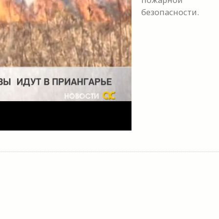
безопасности.
y
eo