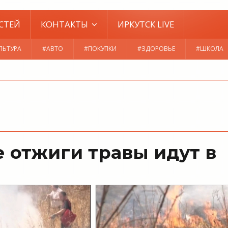
СТЕЙ
КОНТАКТЫ
ИРКУТСК LIVE
ЛЬТУРА
#АВТО
#ПОКУПКИ
#ЗДОРОВЬЕ
#ШКОЛА
 отжиги травы идут в