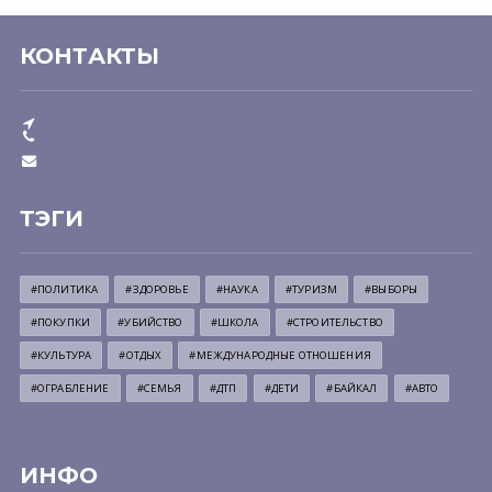
КОНТАКТЫ
ТЭГИ
#ПОЛИТИКА
#ЗДОРОВЬЕ
#НАУКА
#ТУРИЗМ
#ВЫБОРЫ
#ПОКУПКИ
#УБИЙСТВО
#ШКОЛА
#СТРОИТЕЛЬСТВО
#КУЛЬТУРА
#ОТДЫХ
#МЕЖДУНАРОДНЫЕ ОТНОШЕНИЯ
#ОГРАБЛЕНИЕ
#СЕМЬЯ
#ДТП
#ДЕТИ
#БАЙКАЛ
#АВТО
ИНФО