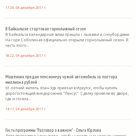
17:28, 06 декабря 2017 г.
В Байкальске стартовал горнолыжный сезон
В Байкальск календарная зима пришла с лыжами и сноубордами.
На горе Соболиная официально открыли горнолыжный сезон. В
честь этого...
18:22, 04 декабря 2017 г.
Мошенник продал пенсионеру чужой автомобиль за полтора
миллиона рублей
61-летний житель Улан-Удэ приехал в Иркутск, чтобы купить
дорогостоящий внедорожник "Лексус". Сделку провели во дворе,
где и стояла...
14:17, 04 декабря 2017 г.
Гость программы "Разговор о важном" - Ольга Юрлова
Дети приходят в нашу жизнь, чтобы научить нас чему-то новому.