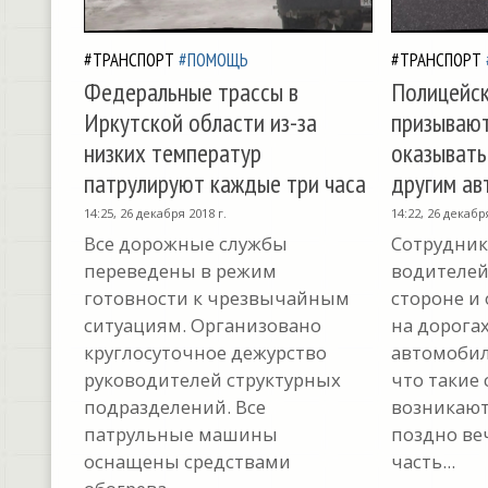
#ТРАНСПОРТ
#ПОМОЩЬ
#ТРАНСПОРТ
Федеральные трассы в
Полицейск
Иркутской области из-за
призываю
низких температур
оказывать
патрулируют каждые три часа
другим а
14:25, 26 декабря 2018 г.
14:22, 26 декабр
Все дорожные службы
Сотрудник
переведены в режим
водителей
готовности к чрезвычайным
стороне и
ситуациям. Организовано
на дорога
круглосуточное дежурство
автомобил
руководителей структурных
что такие
подразделений. Все
возникают.
патрульные машины
поздно ве
оснащены средствами
часть...