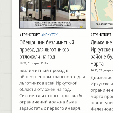
#ТРАНСПОРТ
#ИРКУТСК
#ТРАНСПОРТ
Обещанный безлимитный
Движение 
проезд для льготников
Иркутске 
отложили на год
районе бу
марта
16:28, 01 марта 2019 г.
Безлимитный проезд в
16:20, 27 феврал
общественном транспорте для
Движение 
льготников всей Иркутской
Иркутске 
области отложен на год.
ограничено
Система льготного проезда без
марта про
ограничений должна была
недоступе
заработать с первого января.
Железнодо