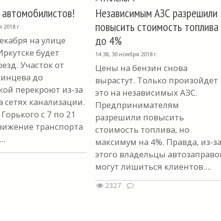
 автомобилистов!
Независимым АЗС разрешили
повысить стоимость топлива
я 2018 г.
до 4%
декабря на улице
Иркутске будет
14:38, 30 ноября 2018 г.
езд. Участок от
Цены на бензин снова
инцева до
вырастут. Только произойдет
кой перекроют из-за
это на независимых АЗС.
а сетях канализации.
Предпринимателям
 Горького с 7 по 21
разрешили повысить
вижение транспорта
стоимость топлива, но
..
максимум на 4%. Правда, из-з
этого владельцы автозаправо
могут лишиться клиентов....
2327