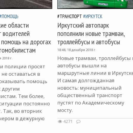
#ПОМОЩЬ
#ТРАНСПОРТ
#ИРКУТСК
ие области
Иркутский автопарк
т водителей
пополнили новые трамваи,
 помощь на дорогах
троллейбусы и автобусы
втомобилистам
18:48, 18 декабря 2018 г.
Новые трамваи, троллейбусы 
я 2018 г.
автобусы вышли на
и полиции просят
маршрутные линии в Иркутске
 не оставаться в
И самая долгожданная
 оказывать помощь
новость: муниципальный
х другим
общественный транспорт
истам. Тем более,
пустят по Академическому
 ситуации постоянно
мосту.
 Так, во вторник
чером в дежурную
4271