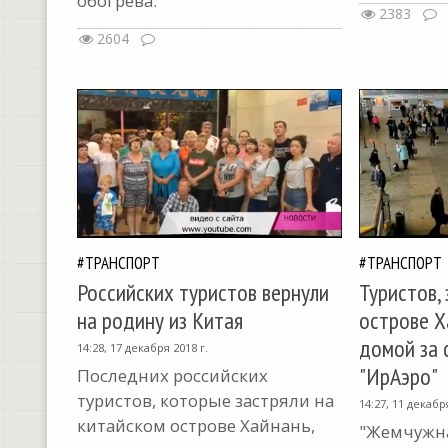
обогрева.
2383
2604
#ТРАНСПОРТ
#ТРАНСПОРТ
Российских туристов вернули
Туристов,
на родину из Китая
острове Х
домой за 
14:28, 17 декабря 2018 г.
"ИрАэро"
Последних российских
туристов, которые застряли на
14:27, 11 декабр
китайском острове Хайнань,
"Жемчужна