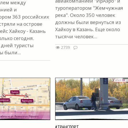
авиакомпанией "ИрАэро" и
блем между
туроператором "Жемчужная
нией и
река". Около 350 человек
ором 363 российских
должны были вернуться из
стряли на острове
Хайкоу в Казань. Еще около
ейс Хайкоу - Казань
тысячи человек...
олько сегодня.
 дней туристы
2739
 были...
#ТРАНСПОРТ