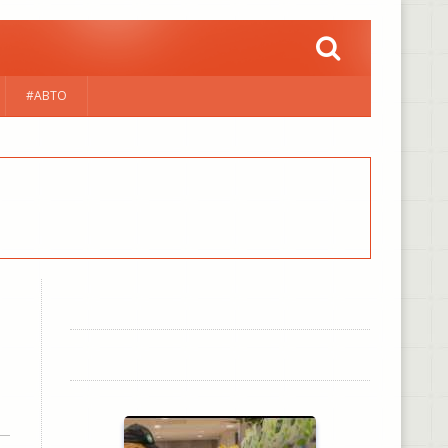
#АВТО