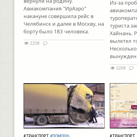
вернули на родину.
Из-за про
Авиакомпания "ИрАэро"
авиакомпа
накануне совершила рейс в
туроперат
Челябинск и далее в Москву, на
туриста за
борту было 183 человека.
Хайнань. Р
вылетел т
2258
Несколько
вынуждены
2208
#ТРАНСПОРТ
#ПОМОЩЬ
#ТРАНСПОРТ