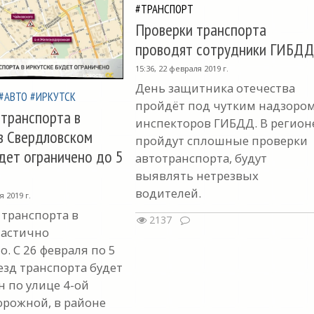
#ТРАНСПОРТ
Проверки транспорта
проводят сотрудники ГИБДД
15:36, 22 февраля 2019 г.
День защитника отечества
#АВТО
#ИРКУТСК
пройдёт под чутким надзоро
транспорта в
инспекторов ГИБДД. В регион
в Свердловском
пройдут сплошные проверки
дет ограничено до 5
автотранспорта, будут
выявлять нетрезвых
водителей.
я 2019 г.
транспорта в
2137
частично
. С 26 февраля по 5
езд транспорта будет
н по улице 4-ой
рожной, в районе