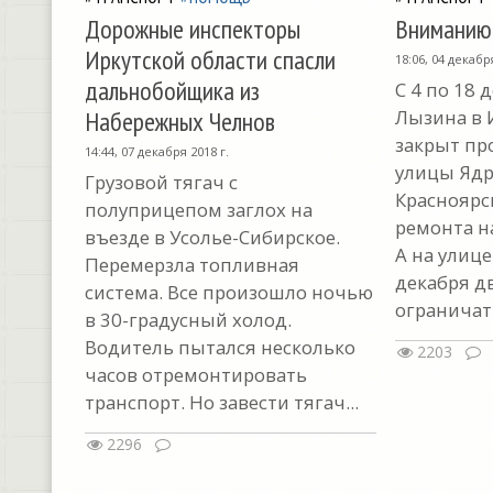
Дорожные инспекторы
Вниманию
Иркутской области спасли
18:06, 04 декабр
дальнобойщика из
С 4 по 18 
Набережных Челнов
Лызина в 
закрыт про
14:44, 07 декабря 2018 г.
улицы Ядр
Грузовой тягач с
Красноярс
полуприцепом заглох на
ремонта н
въезде в Усолье-Сибирское.
А на улице
Перемерзла топливная
декабря д
система. Все произошло ночью
ограничат.
в 30-градусный холод.
Водитель пытался несколько
2203
часов отремонтировать
транспорт. Но завести тягач...
2296