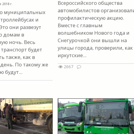
Всероссийского общества
я 2018 г.
автомобилистов организовал
 о муниципальных
профилактическую акцию.
 троллейбусах и
Вместе с главным
Это они развезут
волшебником Нового года и
о домам в
Снегурочкой они вышли на
ую ночь. Весь
улицы города, проверили, как
 транспорт будет
иркутские...
ь также, как в
день. По такому же
2667
 будут...