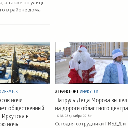
, а также по улице
го в районе дома
#ИРКУТСК
#ТРАНСПОРТ
#ИРКУТСК
асов ночи
Патруль Деда Мороза вышел
ает общественный
на дороги областного центра
 Иркутска в
16:48, 28 декабря 2018 г.
юю ночь
Сегодня сотрудники ГИБДД и