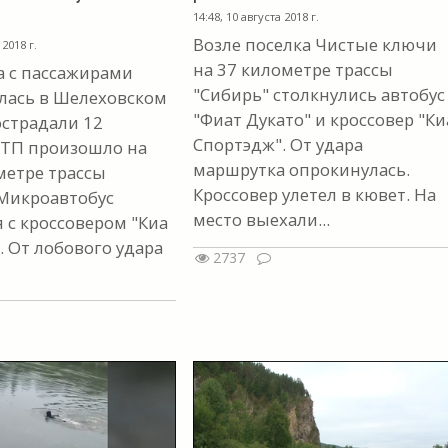
14:48, 10 августа 2018 г.
Возле поселка Чистые ключи
 2018 г.
на 37 километре трассы
 с пассажирами
"Сибирь" столкнулись автобус
лась в Шелеховском
"Фиат Дукато" и кроссовер "Ки
острадали 12
Спортэдж". От удара
ДТП произошло на
маршрутка опрокинулась.
метре трассы
Кроссовер улетел в кювет. На
 Микроавтобус
место выехали...
 с кроссовером "Киа
. От лобового удара
2737