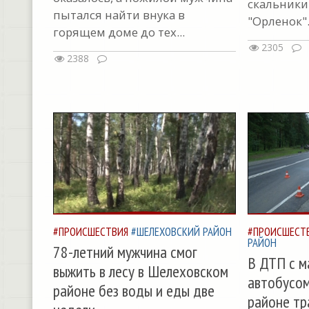
скальники
пытался найти внука в
"Орленок".
горящем доме до тех...
2305
2388
#ПРОИСШЕСТВИЯ
#ШЕЛЕХОВСКИЙ РАЙОН
#ПРОИСШЕСТ
РАЙОН
78-летний мужчина смог
В ДТП с 
выжить в лесу в Шелеховском
автобусо
районе без воды и еды две
районе тр