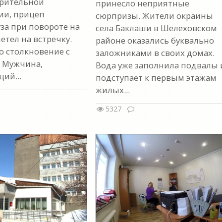
рительной
принесло неприятные
ии, прицеп
сюрпризы. Жители окраины
за при повороте на
села Баклаши в Шелеховском
етел на встречку.
районе оказались буквально
 столкновение с
заложниками в своих домах.
. Мужчина,
Вода уже заполнила подвалы 
ий...
подступает к первым этажам
жилых...
5327