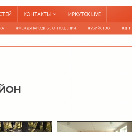
СТЕЙ
КОНТАКТЫ
ИРКУТСК LIVE
КА
#МЕЖДУНАРОДНЫЕ ОТНОШЕНИЯ
#УБИЙСТВО
#ДТП
АЙОН