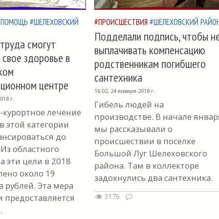
#ПОМОЩЬ
#ШЕЛЕХОВСКИЙ
#ПРОИСШЕСТВИЯ
#ШЕЛЕХОВСКИЙ РАЙО
Подделали подпись, чтобы н
труда смогут
выплачивать компенсацию
 свое здоровье в
родственникам погибшего
ком
сантехника
ационном центре
16:02, 24 января 2018 г.
018 г.
Гибель людей на
-курортное лечение
производстве. В начале январ
в этой категории
мы рассказывали о
ансироваться до
происшествии в поселке
 Из областного
Большой Луг Шелеховского
а эти цели в 2018
района. Там в коллекторе
лено около 19
задохнулись два сантехника.
 рублей. Эта мера
3176
 предоставляется
.