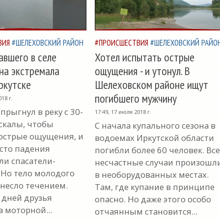
ВИЯ
#ШЕЛЕХОВСКИЙ РАЙОН
#ПРОИСШЕСТВИЯ
#ШЕЛЕХОВСКИЙ РАЙО
авшего в селе
Хотел испытать острые
на экстремала
ощущения - и утонул. В
ркутске
Шелеховском районе ищут
погибшего мужчину
18 г.
рыгнул в реку с 30-
17:49, 17 июля 2018 г.
скалы, чтобы
С начала купального сезона в
острые ощущения, и
водоемах Иркутской области
есто падения
погибли более 60 человек. Все
ли спасатели-
несчастные случаи произошл
 Но тело молодого
в необорудованных местах.
унесло течением.
Там, где купание в принципе
 дней друзья
опасно. Но даже этого особо
 моторной...
отчаянным становится...