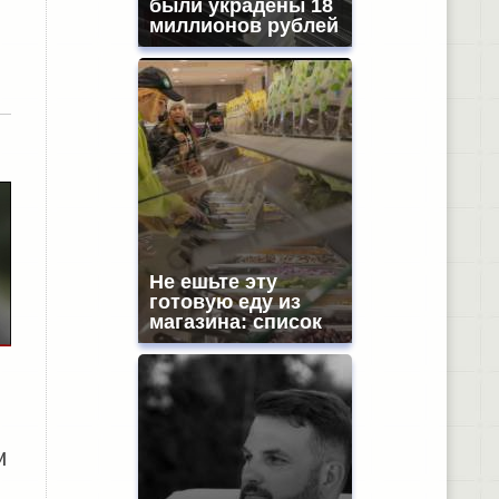
были украдены 18
миллионов рублей
Не ешьте эту
готовую еду из
магазина: список
м