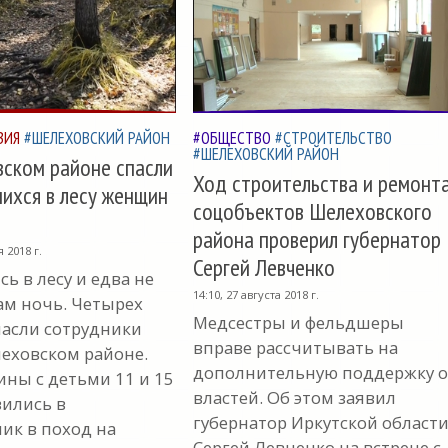
ВИЯ
#ШЕЛЕХОВСКИЙ РАЙОН
#ОБЩЕСТВО
#СТРОИТЕЛЬСТВО
#ШЕЛЕХОВСКИЙ РАЙОН
ском районе спасли
Ход строительства и ремонт
ихся в лесу женщин
соцобъектов Шелеховского
района проверил губернатор
я 2018 г.
Сергей Левченко
ь в лесу и едва не
14:10, 27 августа 2018 г.
ам ночь. Четырех
Медсестры и фельдшеры
пасли сотрудники
вправе рассчитывать на
еховском районе.
дополнительную поддержку о
ны с детьми 11 и 15
властей. Об этом заявил
вились в
губернатор Иркутской област
ик в поход на
Сергей Левченко на встрече с