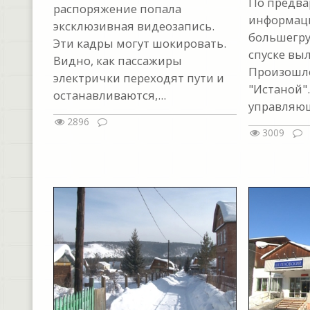
По предва
распоряжение попала
информац
эксклюзивная видеозапись.
большегру
Эти кадры могут шокировать.
спуске выл
Видно, как пассажиры
Произошло
электрички переходят пути и
"Истаной"
останавливаются,...
управляющ
2896
3009