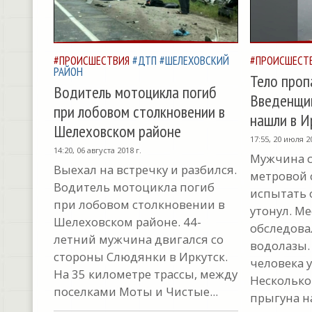
#ПРОИСШЕСТВИЯ
#ДТП
#ШЕЛЕХОВСКИЙ
#ПРОИСШЕСТ
РАЙОН
Тело проп
Водитель мотоцикла погиб
Введенщи
при лобовом столкновении в
нашли в И
Шелеховском районе
17:55, 20 июля 20
14:20, 06 августа 2018 г.
Мужчина сп
Выехал на встречку и разбился.
метровой 
Водитель мотоцикла погиб
испытать 
при лобовом столкновении в
утонул. М
Шелеховском районе. 44-
обследова
летний мужчина двигался со
водолазы.
стороны Слюдянки в Иркутск.
человека 
На 35 километре трассы, между
Несколько
поселками Моты и Чистые...
прыгуна на