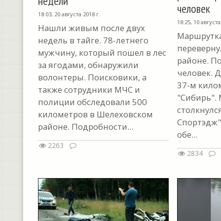
недели
человек
18:03, 20 августа 2018 г.
18:25, 10 августа
Нашли живым после двух
Маршрутка
недель в тайге. 78-летнего
переверну
мужчину, который пошел в лес
районе. П
за ягодами, обнаружили
человек. 
волонтеры. Поисковики, а
37-м кило
также сотрудники МЧС и
"Сибирь".
полиции обследовали 500
столкнулся
километров в Шелеховском
Спортэдж"
районе. Подробности...
обе...
2263
2834