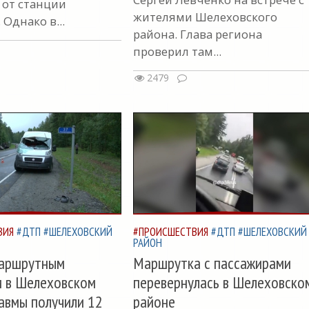
 от станции
жителями Шелеховского
 Однако в...
района. Глава региона
проверил там...
2479
ВИЯ
#ДТП
#ШЕЛЕХОВСКИЙ
#ПРОИСШЕСТВИЯ
#ДТП
#ШЕЛЕХОВСКИЙ
РАЙОН
маршрутным
Маршрутка с пассажирами
м в Шелеховском
перевернулась в Шелеховско
авмы получили 12
районе