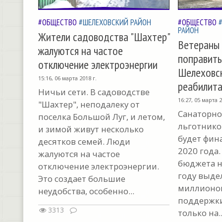
#ОБЩЕСТВО
#ШЕЛЕХОВСКИЙ РАЙОН
#ОБЩЕСТВО
РАЙОН
Жители садоводства "Шахтер"
Ветераны 
жалуются на частое
поправить
отключение электроэнергии
Шелеховс
15:16, 06 марта 2018 г.
реабилит
Ничьи сети. В садоводстве
16:27, 05 марта 2
"Шахтер", неподалеку от
Санаторно
поселка Большой Луг, и летом,
льготнико
и зимой живут несколько
будет фин
десятков семей. Люди
2020 года.
жалуются на частое
бюджета н
отключение электроэнергии.
году выде
Это создает большие
миллионов
неудобства, особенно...
поддержки
3313
только на..