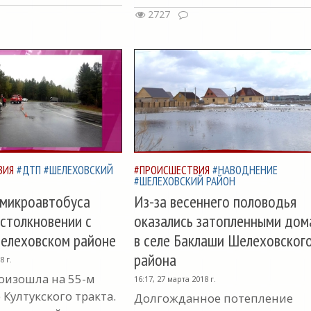
2727
ВИЯ
#ДТП
#ШЕЛЕХОВСКИЙ
#ПРОИСШЕСТВИЯ
#НАВОДНЕНИЕ
#ШЕЛЕХОВСКИЙ РАЙОН
 микроавтобуса
Из-за весеннего половодья
 столкновении с
оказались затопленными дом
елеховском районе
в селе Баклаши Шелеховског
района
8 г.
оизошла на 55-м
16:17, 27 марта 2018 г.
Култукского тракта.
Долгожданное потепление