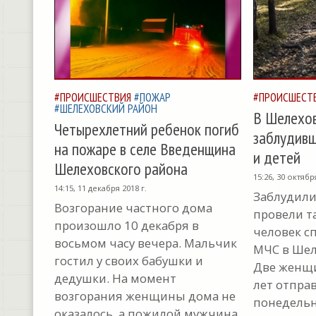
#ПРОИСШЕСТВИЯ
#ПОЖАР
#ПРОИСШЕСТ
#ШЕЛЕХОВСКИЙ РАЙОН
В Шелехов
Четырехлетний ребенок погиб
заблудивш
на пожаре в селе Введенщина
и детей
Шелеховского района
15:26, 30 октябр
14:15, 11 декабря 2018 г.
Заблудилис
Возгорание частного дома
провели т
произошло 10 декабря в
человек с
восьмом часу вечера. Мальчик
МЧС в Шел
гостил у своих бабушки и
Две женщи
дедушки. На момент
лет отпра
возгорания женщины дома не
понедельн
оказалось, а пожилой мужчина