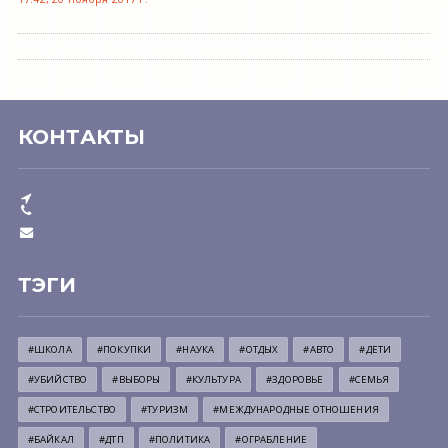
КОНТАКТЫ
ТЭГИ
#ШКОЛА
#ПОКУПКИ
#НАУКА
#ОТДЫХ
#АВТО
#ДЕТИ
#УБИЙСТВО
#ВЫБОРЫ
#КУЛЬТУРА
#ЗДОРОВЬЕ
#СЕМЬЯ
#СТРОИТЕЛЬСТВО
#ТУРИЗМ
#МЕЖДУНАРОДНЫЕ ОТНОШЕНИЯ
#БАЙКАЛ
#ДТП
#ПОЛИТИКА
#ОГРАБЛЕНИЕ