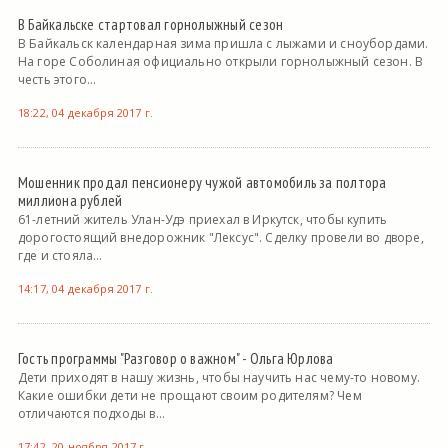
В Байкальске стартовал горнолыжный сезон
В Байкальск календарная зима пришла с лыжами и сноубордами.
На горе Соболиная официально открыли горнолыжный сезон. В
честь этого...
18:22, 04 декабря 2017 г.
Мошенник продал пенсионеру чужой автомобиль за полтора
миллиона рублей
61-летний житель Улан-Удэ приехал в Иркутск, чтобы купить
дорогостоящий внедорожник "Лексус". Сделку провели во дворе,
где и стояла...
14:17, 04 декабря 2017 г.
Гость программы "Разговор о важном" - Ольга Юрлова
Дети приходят в нашу жизнь, чтобы научить нас чему-то новому.
Какие ошибки дети не прощают своим родителям? Чем
отличаются подходы в...
17:42, 20 ноября 2017 г.