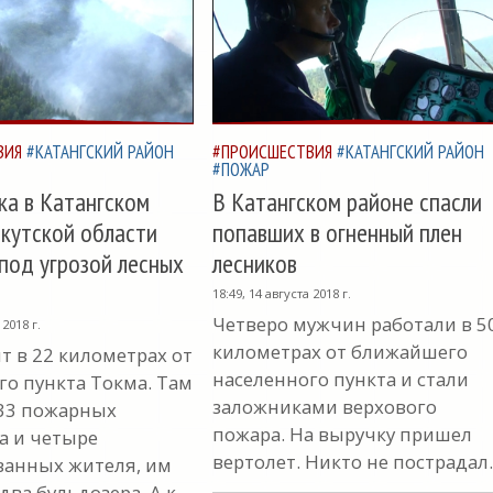
ВИЯ
#КАТАНГСКИЙ РАЙОН
#ПРОИСШЕСТВИЯ
#КАТАНГСКИЙ РАЙОН
#ПОЖАР
ка в Катангском
В Катангском районе спасли
кутской области
попавших в огненный плен
под угрозой лесных
лесников
18:49, 14 августа 2018 г.
Четверо мужчин работали в 5
 2018 г.
километрах от ближайшего
т в 22 километрах от
населенного пункта и стали
го пункта Токма. Там
заложниками верхового
33 пожарных
пожара. На выручку пришел
а и четыре
вертолет. Никто не пострадал.
анных жителя, им
ва бульдозера. А к