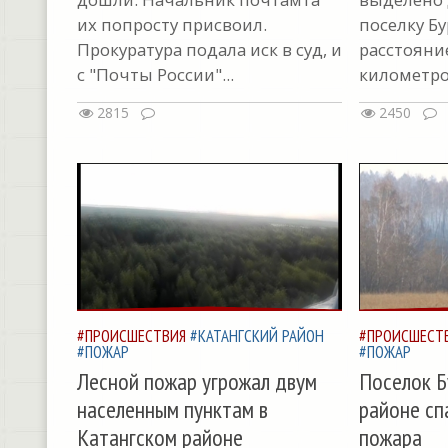
их попросту присвоил.
поселку Б
Прокуратура подала иск в суд, и
расстояни
с "Почты России"...
километров
2815
2450
#ПРОИСШЕСТВИЯ
#КАТАНГСКИЙ РАЙОН
#ПРОИСШЕСТ
#ПОЖАР
#ПОЖАР
Лесной пожар угрожал двум
Поселок Б
населенным пунктам в
районе сп
Катангском районе
пожара