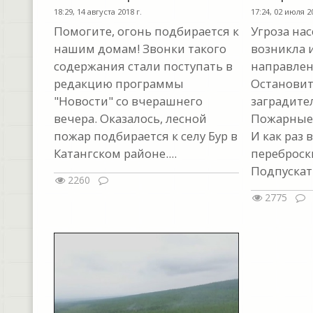
18:29, 14 августа 2018 г.
17:24, 02 июля 20
Помогите, огонь подбирается к
Угроза на
нашим домам! Звонки такого
возникла 
содержания стали поступать в
направлен
редакцию программы
Остановит
"Новости" со вчерашнего
заградите
вечера. Оказалось, лесной
Пожарные 
пожар подбирается к селу Бур в
И как раз
Катангском районе....
переброски
Подпускать
2260
2775