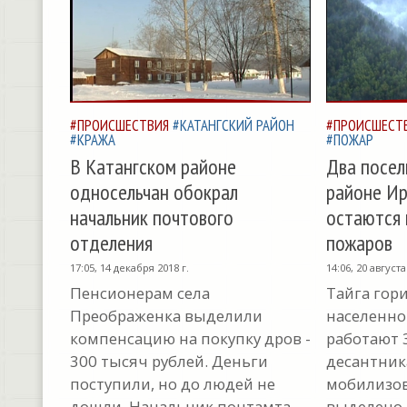
#ПРОИСШЕСТВИЯ
#КАТАНГСКИЙ РАЙОН
#ПРОИСШЕСТ
#КРАЖА
#ПОЖАР
В Катангском районе
Два посел
односельчан обокрал
районе Ир
начальник почтового
остаются 
отделения
пожаров
17:05, 14 декабря 2018 г.
14:06, 20 августа
Пенсионерам села
Тайга гори
Преображенка выделили
населенно
компенсацию на покупку дров -
работают 
300 тысяч рублей. Деньги
десантник
поступили, но до людей не
мобилизов
дошли. Начальник почтамта
выделено д