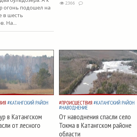
2366
ур огонь подошел на
е в шесть
. На...
ВИЯ
#КАТАНГСКИЙ РАЙОН
#ПРОИСШЕСТВИЯ
#КАТАНГСКИЙ РАЙОН
#НАВОДНЕНИЕ
ур в Катангском
От наводнения спасли село
асли от лесного
Токма в Катангском районе
области