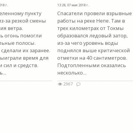
18 г.
13:28, 07 мая 2018 г.
селенному пункту
Спасатели провели взрывные
из-за резкой смены
работы на реке Непе. Там в
ия ветра.
трех километрах от Токмы
ь огонь помогли
образовался ледовый затор,
льные полосы.
из-за чего уровень воды
сделали их заранее.
поднялся выше критической
 выиграли время для
отметки на 40 сантиметров.
 сил и средств.
Подтопленными оказались
...
несколько...
2967