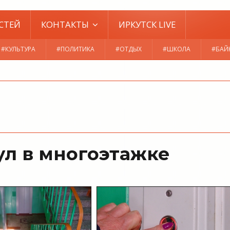
СТЕЙ
КОНТАКТЫ
ИРКУТСК LIVE
#КУЛЬТУРА
#ПОЛИТИКА
#ОТДЫХ
#ШКОЛА
#БАЙ
ул в многоэтажке