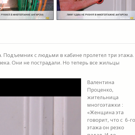
а. Подъемник с людьми в кабине пролетел три этажа.
ека. Они не пострадали. Но теперь все жильцы
Валентина
Проценко,
жительница
многоэтажки :
«Женщина эта
говорит, что с 6-г
этажа он резко
падал. И до