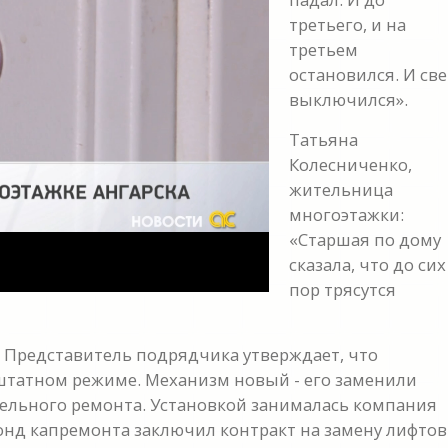
третьего, и на
третьем
y
остановился. И све
выключился».
eo
Татьяна
Колесниченко,
жительница
многоэтажки:
«Старшая по дому
сказала, что до сих
пор трясутся
 Представитель подрядчика утверждает, что
в штатном режиме. Механизм новый - его заменили
тельного ремонта. Установкой занималась компания
фонд капремонта заключил контракт на замену лифтов