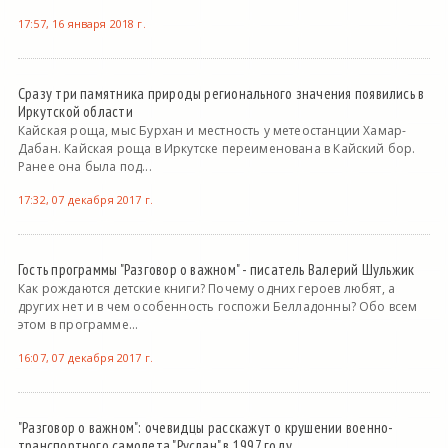
17:57, 16 января 2018 г.
Сразу три памятника природы регионального значения появились в
Иркутской области
Кайская роща, мыс Бурхан и местность у метеостанции Хамар-
Дабан. Кайская роща в Иркутске переименована в Кайский бор.
Ранее она была под...
17:32, 07 декабря 2017 г.
Гость программы "Разговор о важном" - писатель Валерий Шульжик
Как рождаются детские книги? Почему одних героев любят, а
других нет и в чем особенность госпожи Белладонны? Обо всем
этом в программе...
16:07, 07 декабря 2017 г.
"Разговор о важном": очевидцы расскажут о крушении военно-
транспортного самолета "Руслан" в 1997 году