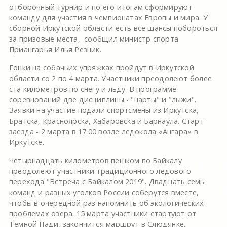
отборочный турнир и по его итогам сформируют
команду для участия в чемпионатах Европы и мира. У
сборной Иркутской области есть все шансы побороться
за призовые места, сообщил министр спорта
Приангарья Илья Резник.
Гонки на собачьих упряжках пройдут в Иркутской
области со 2 по 4 марта. Участники преодолеют более
ста километров по снегу и льду. В программе
соревнований две дисциплины - "нарты" и "лыжи".
Заявки на участие подали спортсмены из Иркутска,
Братска, Красноярска, Хабаровска и Барнаула. Старт
заезда - 2 марта в 17:00 возле ледокола «Ангара» в
Иркутске.
Четырнадцать километров пешком по Байкалу
преодолеют участники традиционного ледового
перехода "Встреча с Байкалом 2019". Двадцать семь
команд и разных уголков России соберутся вместе,
чтобы в очередной раз напомнить об экологических
проблемах озера. 15 марта участники стартуют от
Темной Пади, закончится маршрут в Слюдянке.