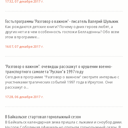
17:32, 07 декабря 2017 г.
Гость программы "Разговор о важном" - писатель Валерий Шульжик
Как рождаются детские книги? Почему одних героев любят, а
других нет и в чем особенность госпожи Белладонны? Обо всем
этом в программе...
16:07, 07 декабря 2017 г.
"Разговор о важном": очевидцы расскажут о крушении военно-
транспортного самолета "Руслан" в 1997 году
Сегодня в программе "Разговор о важном" смотрите интервью с
участниками трагических событий 1997 года в Иркутске. Они
расскажут о...
17:28, 06 декабря 2017 г.
В Байкальске стартовал горнолыжный сезон
В Байкальск календарная зима пришла с лыжами и сноубордами.
На горе Соболиная официально открыли горнолыжный сезон. В