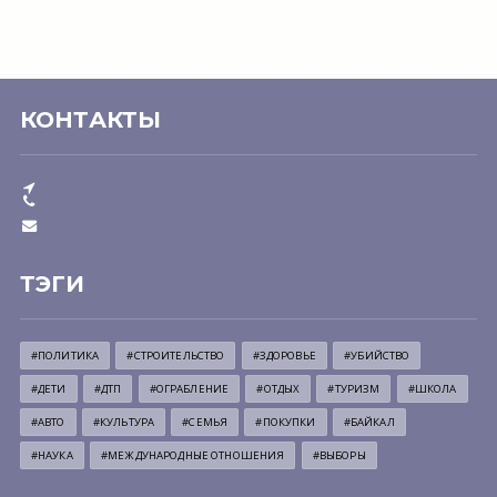
КОНТАКТЫ
ТЭГИ
#ПОЛИТИКА
#СТРОИТЕЛЬСТВО
#ЗДОРОВЬЕ
#УБИЙСТВО
#ДЕТИ
#ДТП
#ОГРАБЛЕНИЕ
#ОТДЫХ
#ТУРИЗМ
#ШКОЛА
#АВТО
#КУЛЬТУРА
#СЕМЬЯ
#ПОКУПКИ
#БАЙКАЛ
#НАУКА
#МЕЖДУНАРОДНЫЕ ОТНОШЕНИЯ
#ВЫБОРЫ