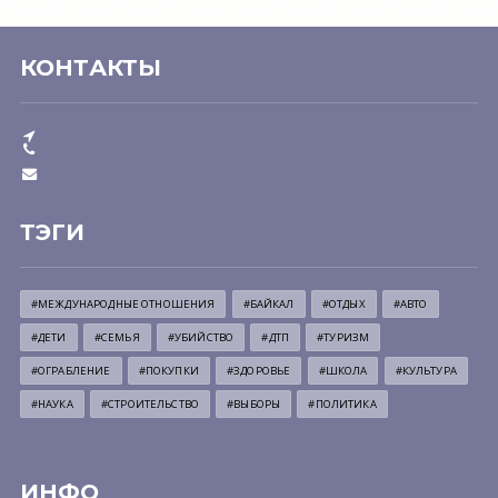
КОНТАКТЫ
ТЭГИ
#МЕЖДУНАРОДНЫЕ ОТНОШЕНИЯ
#БАЙКАЛ
#ОТДЫХ
#АВТО
#ДЕТИ
#СЕМЬЯ
#УБИЙСТВО
#ДТП
#ТУРИЗМ
#ОГРАБЛЕНИЕ
#ПОКУПКИ
#ЗДОРОВЬЕ
#ШКОЛА
#КУЛЬТУРА
#НАУКА
#СТРОИТЕЛЬСТВО
#ВЫБОРЫ
#ПОЛИТИКА
ИНФО