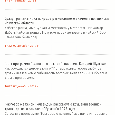
17:57, 16 января 2018 г.
Сразу три памятника природы регионального значения появились в
Иркутской области
Кайская роща, мыс Бурхан и местность у метеостанции Хамар-
Дабан. Кайская роща в Иркутске переименована в Кайский бор.
Ранее она была под...
17:32, 07 декабря 2017 г.
Гость программы "Разговор о важном" - писатель Валерий Шульжик
Как рождаются детские книги? Почему одних героев любят, а
других нет и в чем особенность госпожи Белладонны? Обо всем
этом в программе...
16:07, 07 декабря 2017 г.
"Разговор о важном": очевидцы расскажут о крушении военно-
транспортного самолета "Руслан" в 1997 году
Сегодня в программе "Разговор о важном" смотрите интервью с