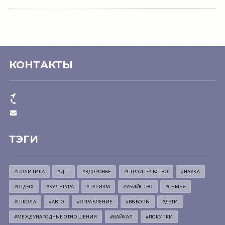
КОНТАКТЫ
ТЭГИ
#ПОЛИТИКА
#ДТП
#ЗДОРОВЬЕ
#СТРОИТЕЛЬСТВО
#НАУКА
#ОТДЫХ
#КУЛЬТУРА
#ТУРИЗМ
#УБИЙСТВО
#СЕМЬЯ
#ШКОЛА
#АВТО
#ОГРАБЛЕНИЕ
#ВЫБОРЫ
#ДЕТИ
#МЕЖДУНАРОДНЫЕ ОТНОШЕНИЯ
#БАЙКАЛ
#ПОКУПКИ