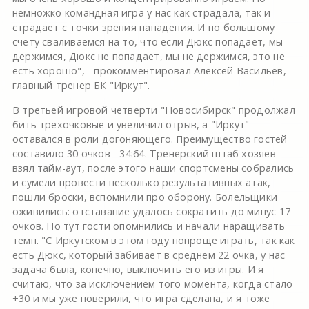
немножко командная игра у нас как страдала, так и
страдает с точки зрения нападения. И по большому
счету сваливаемся на то, что если Дюкс попадает, мы
держимся, Дюкс не попадает, мы не держимся, это не
есть хорошо", - прокомментировал Алексей Васильев,
главный тренер БК "Иркут".
В третьей игровой четверти "Новосибирск" продолжал
бить трехочковые и увеличил отрыв, а "Иркут"
оставался в роли догоняющего. Преимущество гостей
составило 30 очков - 34:64. Тренерский штаб хозяев
взял тайм-аут, после этого наши спортсмены собрались
и сумели провести несколько результативных атак,
пошли броски, вспомнили про оборону. Болельщики
оживились: отставание удалось сократить до минус 17
очков. Но тут гости опомнились и начали наращивать
темп. "С Иркутском в этом году попроще играть, так как
есть Дюкс, который забивает в среднем 22 очка, у нас
задача была, конечно, выключить его из игры. И я
считаю, что за исключением того момента, когда стало
+30 и мы уже поверили, что игра сделана, и я тоже