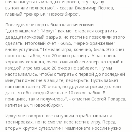
начал выпускать молодых игроков, эту задачу
выполняли полностью", - сказал Владимир Певнев,
главный тренер БК "Новосибирск".
Последняя четверть была классическими
"догоняшками": "Иркут" как мог старался сократить
двадцатиочковый разрыв, но гости не позволили этого
сделать. Итоговый счет - 66:85, "черно-оранжевые"
вновь уступили. "Тяжелая игра, конечно, была. Это счет
просто на табло, что 20 очков разницы. У вас очень
хорошая команда, очень сильный легионер, который в
каждой игре меньше 20 очков не забивает. Ну мы
настраивались, чтобы отыграть с первой до последней
минуты пожестче в защите, перекрыть. Пусть забьет
ваш иностранец 20 очков, но другим игрокам должны
дать, чтобы каждый меньше 10 очков забил. В
принципе, так и получилось", - отметил Сергей Токарев,
капитан БК "Новосибирск".
Иркутяне говорят: все ситуации отрабатывали на
тренировках, но не смогли перенести в игру. Перед
вторым кругом суперлиги-1 чемпионата России нужно