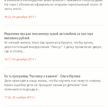
В Байкальск календарная зима пришла с лыжами и сноубордами.
На горе Соболиная официально открыли горнолыжный сезон. В
честь этого...
18:22, 04 декабря 2017 г.
Мошенник продал пенсионеру чужой автомобиль за полтора
миллиона рублей
61-летний житель Улан-Удэ приехал в Иркутск, чтобы купить
дорогостоящий внедорожник "Лексус". Сделку провели во дворе,
где и стояла...
14:17, 04 декабря 2017 г.
Гость программы "Разговор о важном" - Ольга Юрлова
Дети приходят в нашу жизнь, чтобы научить нас чему-то новому.
Какие ошибки дети не прощают своим родителям? Чем
отличаются подходы в...
17:42, 20 ноября 2017 г.