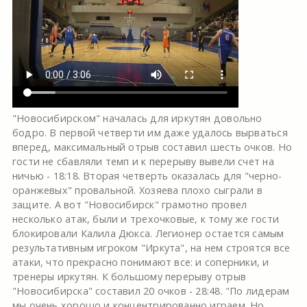
"Новосибирском" началась для иркутян довольно
бодро. В первой четверти им даже удалось вырваться
вперед, максимальный отрыв составил шесть очков. Но
гости не сбавляли темп и к перерыву вывели счет на
ничью - 18:18. Вторая четверть оказалась для "черно-
оранжевых" провальной. Хозяева плохо сыграли в
защите. А вот "Новосибирск" грамотно провел
несколько атак, были и трехочковые, к тому же гости
блокировали Калила Дюкса. Легионер остается самым
результативным игроком "Иркута", на нем строятся все
атаки, что прекрасно понимают все: и соперники, и
тренеры иркутян. К большому перерыву отрыв
"Новосибирска" составил 20 очков - 28:48. "По лидерам
мы очень хорошо и концентрированно играем. Но