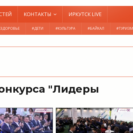
СТЕЙ
КОНТАКТЫ
ИРКУТСК LIVE
#ЗДОРОВЬЕ
#ДЕТИ
#КУЛЬТУРА
#БАЙКАЛ
#ТУРИЗМ
конкурса "Лидеры