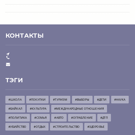
КОНТАКТЫ
ТЭГИ
#ШКОЛА
#ПОКУПКИ
#ТУРИЗМ
#ВЫБОРЫ
#ДЕТИ
#НАУКА
#БАЙКАЛ
#КУЛЬТУРА
#МЕЖДУНАРОДНЫЕ ОТНОШЕНИЯ
#ПОЛИТИКА
#СЕМЬЯ
#АВТО
#ОГРАБЛЕНИЕ
#ДТП
#УБИЙСТВО
#ОТДЫХ
#СТРОИТЕЛЬСТВО
#ЗДОРОВЬЕ