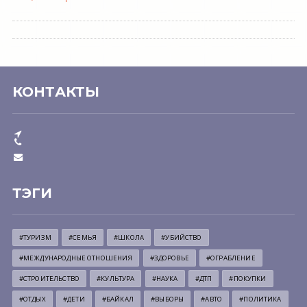
КОНТАКТЫ
ТЭГИ
#ТУРИЗМ
#СЕМЬЯ
#ШКОЛА
#УБИЙСТВО
#МЕЖДУНАРОДНЫЕ ОТНОШЕНИЯ
#ЗДОРОВЬЕ
#ОГРАБЛЕНИЕ
#СТРОИТЕЛЬСТВО
#КУЛЬТУРА
#НАУКА
#ДТП
#ПОКУПКИ
#ОТДЫХ
#ДЕТИ
#БАЙКАЛ
#ВЫБОРЫ
#АВТО
#ПОЛИТИКА