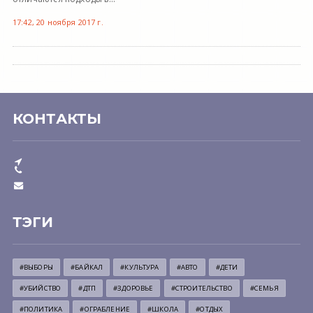
17:42, 20 ноября 2017 г.
КОНТАКТЫ
ТЭГИ
#ВЫБОРЫ
#БАЙКАЛ
#КУЛЬТУРА
#АВТО
#ДЕТИ
#УБИЙСТВО
#ДТП
#ЗДОРОВЬЕ
#СТРОИТЕЛЬСТВО
#СЕМЬЯ
#ПОЛИТИКА
#ОГРАБЛЕНИЕ
#ШКОЛА
#ОТДЫХ