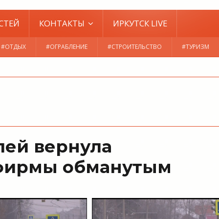
СТЕЙ
КОНТАКТЫ
ИРКУТСК LIVE
#ОТДЫХ
#ОГРАБЛЕНИЕ
#СТРОИТЕЛЬСТВО
#ТУРИЗМ
лей вернула
рфирмы обманутым