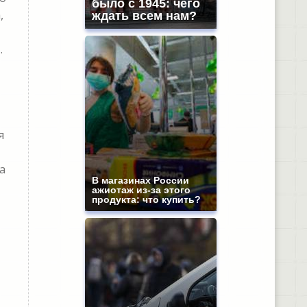
было с 1945: чего
,
ждать всем нам?
.
я
а
В магазинах России
ажиотаж из-за этого
продукта: что купить?
и