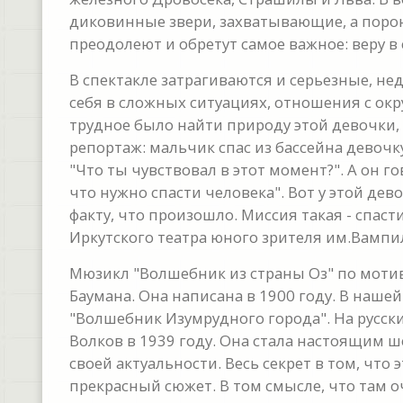
диковинные звери, захватывающие, а порою
преодолеют и обретут самое важное: веру в 
В спектакле затрагиваются и серьезные, н
себя в сложных ситуациях, отношения с о
трудное было найти природу этой девочки,
репортаж: мальчик спас из бассейна девочк
"Что ты чувствовал в этот момент?". А он го
что нужно спасти человека". Вот у этой дев
факту, что произошло. Миссия такая - спаст
Иркутского театра юного зрителя им.Вампи
Мюзикл "Волшебник из страны Оз" по моти
Баумана. Она написана в 1900 году. В наше
"Волшебник Изумрудного города". На русски
Волков в 1939 году. Она стала настоящим ше
своей актуальности. Весь секрет в том, что 
прекрасный сюжет. В том смысле, что там 