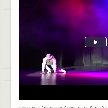
Pla
Vid
железного Дровосека, Страшилы и Льва. В 