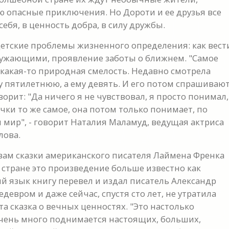
 опасные приключения. Но Дороти и ее друзья все
себя, в ценность добра, в силу дружбы.
едетские проблемы жизненного определения: как вест
кружающими, проявление заботы о ближнем. "Самое
 какая-то природная смелость. Недавно смотрела
у пятилетнюю, а ему девять. И его потом спрашивают
ворит: "Да ничего я не чувствовал, я просто понимал,
очки то же самое, она потом только понимает, по
и мир", - говорит Наталия Маламуд, ведущая актриса
лова.
вам сказки американского писателя Лаймена Френка
й стране это произведение больше известно как
й язык книгу перевел и издал писатель Александр
девром и даже сейчас, спустя сто лет, не утратила
эта сказка о вечных ценностях. "Это настолько
очень много поднимается настоящих, больших,