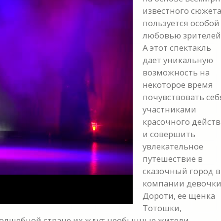
известного сюжета
пользуется особой
любовью зрителей
А этот спектакль
дает уникальную
возможность на
некоторое время
y
почувствовать себ
участниками
eo
красочного действ
и совершить
увлекательное
путешествие в
сказочный город в
компании девочк
Дороти, ее щенка
Тотошки,
волшебной стране их ждут необычные жители,