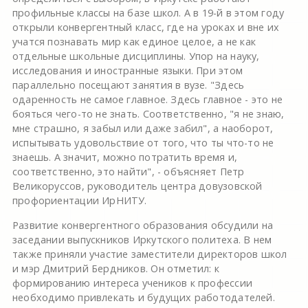
профильные классы на базе школ. А в 19-й в этом году
открыли конвергентный класс, где на уроках и вне их
учатся познавать мир как единое целое, а не как
отдельные школьные дисциплины. Упор на науку,
исследования и иностранные языки. При этом
параллельно посещают занятия в вузе. "Здесь
одаренность не самое главное. Здесь главное - это не
бояться чего-то не знать. Соответственно, "я не знаю,
мне страшно, я забыл или даже забил", а наоборот,
испытывать удовольствие от того, что ты что-то не
знаешь. А значит, можно потратить время и,
соответственно, это найти", - объясняет Петр
Великоруссов, руководитель центра довузовской
профориентации ИрНИТУ.
Развитие конвергентного образования обсудили на
заседании выпускников Иркутского политеха. В нем
также приняли участие заместители директоров школ
и мэр Дмитрий Бердников. Он отметил: к
формированию интереса учеников к профессии
необходимо привлекать и будущих работодателей.