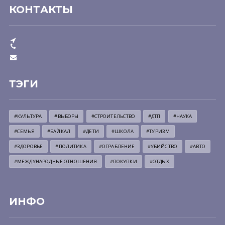
КОНТАКТЫ
ТЭГИ
#КУЛЬТУРА
#ВЫБОРЫ
#СТРОИТЕЛЬСТВО
#ДТП
#НАУКА
#СЕМЬЯ
#БАЙКАЛ
#ДЕТИ
#ШКОЛА
#ТУРИЗМ
#ЗДОРОВЬЕ
#ПОЛИТИКА
#ОГРАБЛЕНИЕ
#УБИЙСТВО
#АВТО
#МЕЖДУНАРОДНЫЕ ОТНОШЕНИЯ
#ПОКУПКИ
#ОТДЫХ
ИНФО