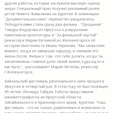
другие работы, которые заслужили высокую оценку
жюри. Специальный приз получил рекламный ролик
унтов Чимита Жамьянова из Бурятии. В номинации
"Документальное кино" первенство разделилось.
Победителями стали сразу два фильма - "Прощение"
Тимура Федорова из Иркутска о разрушении
памятников архитектуры и "За финишной чертой"
режиссера Марии Евтеевой из Железногорска об
истории биатлониста Ивана Черизова. "Мы захватили
момент, когда он завершал карьеру, и снимали его
жизнь после. Фильм о том, что тебе делать, когда ты
заканчиваешь главное дело своей жизни, куда идти и
как быть", -рассказывает Мария Евтеева, режиссер
г.Железногорск.
Байкальский фестиваль регионального кино прошел в
Иркутске в четвертый раз. В этом году он был посвящен
95-летию Леонида Гайдая. Работы представили
кинематографисты из Иркутской области,
Забайкальского и Красноярского краев, Бурятии. "Наш
фестиваль - это не только развлечение и возможность
для наших авторов показать свои работы, но это еще и