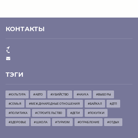
КОНТАКТЫ
ТЭГИ
#КУЛЬТУРА
#АВТО
#УБИЙСТВО
#НАУКА
#ВЫБОРЫ
#СЕМЬЯ
#МЕЖДУНАРОДНЫЕ ОТНОШЕНИЯ
#БАЙКАЛ
#ДТП
#ПОЛИТИКА
#СТРОИТЕЛЬСТВО
#ДЕТИ
#ПОКУПКИ
#ЗДОРОВЬЕ
#ШКОЛА
#ТУРИЗМ
#ОГРАБЛЕНИЕ
#ОТДЫХ