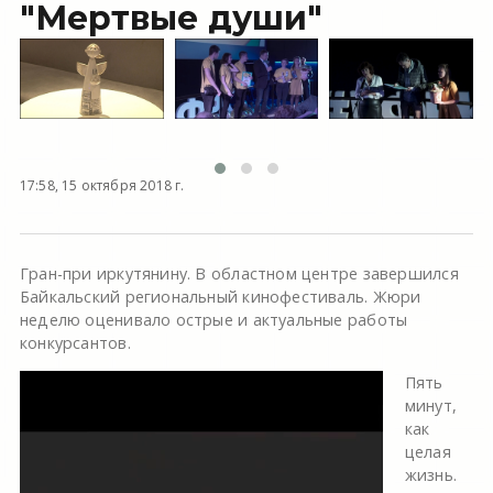
"Мертвые души"
17:58, 15 октября 2018 г.
Гран-при иркутянину. В областном центре завершился
Байкальский региональный кинофестиваль. Жюри
неделю оценивало острые и актуальные работы
конкурсантов.
Пять
минут,
как
целая
жизнь.