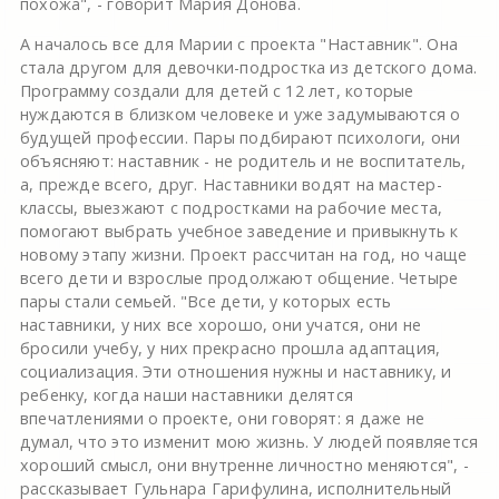
похожа", - говорит Мария Донова.
А началось все для Марии с проекта "Наставник". Она
стала другом для девочки-подростка из детского дома.
Программу создали для детей с 12 лет, которые
нуждаются в близком человеке и уже задумываются о
будущей профессии. Пары подбирают психологи, они
объясняют: наставник - не родитель и не воспитатель,
а, прежде всего, друг. Наставники водят на мастер-
классы, выезжают с подростками на рабочие места,
помогают выбрать учебное заведение и привыкнуть к
новому этапу жизни. Проект рассчитан на год, но чаще
всего дети и взрослые продолжают общение. Четыре
пары стали семьей. "Все дети, у которых есть
наставники, у них все хорошо, они учатся, они не
бросили учебу, у них прекрасно прошла адаптация,
социализация. Эти отношения нужны и наставнику, и
ребенку, когда наши наставники делятся
впечатлениями о проекте, они говорят: я даже не
думал, что это изменит мою жизнь. У людей появляется
хороший смысл, они внутренне личностно меняются", -
рассказывает Гульнара Гарифулина, исполнительный