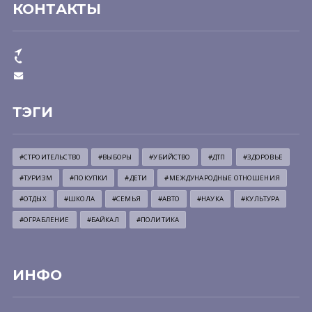
КОНТАКТЫ
ТЭГИ
#СТРОИТЕЛЬСТВО
#ВЫБОРЫ
#УБИЙСТВО
#ДТП
#ЗДОРОВЬЕ
#ТУРИЗМ
#ПОКУПКИ
#ДЕТИ
#МЕЖДУНАРОДНЫЕ ОТНОШЕНИЯ
#ОТДЫХ
#ШКОЛА
#СЕМЬЯ
#АВТО
#НАУКА
#КУЛЬТУРА
#ОГРАБЛЕНИЕ
#БАЙКАЛ
#ПОЛИТИКА
ИНФО