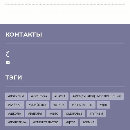
КОНТАКТЫ
ТЭГИ
#ПОКУПКИ
#КУЛЬТУРА
#НАУКА
#МЕЖДУНАРОДНЫЕ ОТНОШЕНИЯ
#БАЙКАЛ
#УБИЙСТВО
#ОТДЫХ
#ОГРАБЛЕНИЕ
#ДТП
#ШКОЛА
#ВЫБОРЫ
#АВТО
#ЗДОРОВЬЕ
#ТУРИЗМ
#ПОЛИТИКА
#СТРОИТЕЛЬСТВО
#ДЕТИ
#СЕМЬЯ