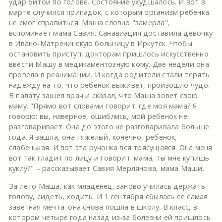
удар битой по голове. Состояние ухудшалось. И вот в
марте случился припадок, с которым организм ребенка
не смог справиться. Маша словно "замерла",
вспоминает мама Савия. Санавиация доставила девочку
в Ивано-Матренинскую больницу в Иркутск. Чтобы
остановить приступ, докторам пришлось искусственно
ввести Машу в медикаментозную кому. Две недели она
провела в реанимации. И когда родители стали терять
надежду на то, что ребенок выживет, произошло чудо.
В палату зашел врач и сказал, что Маша зовет свою
маму. "Прямо вот словами говорит: где моя мама? Я
говорю: вы, наверное, ошиблись, мой ребенок не
разговаривает. Она до этого не разговаривала больше
года. Я зашла, она тяжелый, конечно, ребенок,
слабенькая. И вот эта ручонка вся трясущаяся. Она меня
вот так гладит по лицу и говорит: мама, ты мне купишь
куклу?" – рассказывает Савия Мерлянова, мама Маши.
За лето Маша, как младенец, заново училась держать
голову, сидеть, ходить. И 1 сентября сбылась ее самая
заветная мечта: она снова пошла в школу. В класс, в
котором четыре года назад из-за болезни ей пришлось