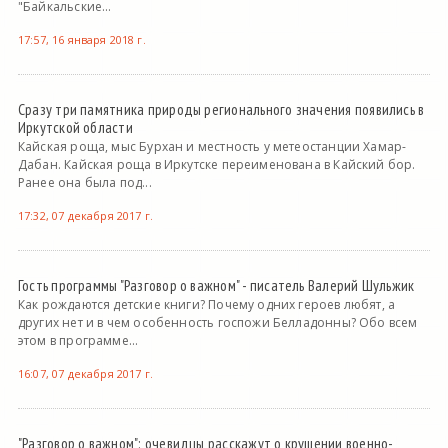
"Байкальские...
17:57, 16 января 2018 г.
Сразу три памятника природы регионального значения появились в
Иркутской области
Кайская роща, мыс Бурхан и местность у метеостанции Хамар-
Дабан. Кайская роща в Иркутске переименована в Кайский бор.
Ранее она была под...
17:32, 07 декабря 2017 г.
Гость программы "Разговор о важном" - писатель Валерий Шульжик
Как рождаются детские книги? Почему одних героев любят, а
других нет и в чем особенность госпожи Белладонны? Обо всем
этом в программе...
16:07, 07 декабря 2017 г.
"Разговор о важном": очевидцы расскажут о крушении военно-