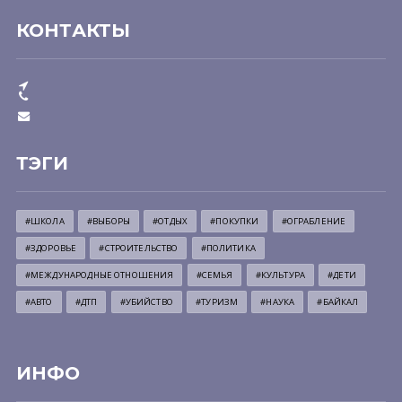
КОНТАКТЫ
ТЭГИ
#ШКОЛА
#ВЫБОРЫ
#ОТДЫХ
#ПОКУПКИ
#ОГРАБЛЕНИЕ
#ЗДОРОВЬЕ
#СТРОИТЕЛЬСТВО
#ПОЛИТИКА
#МЕЖДУНАРОДНЫЕ ОТНОШЕНИЯ
#СЕМЬЯ
#КУЛЬТУРА
#ДЕТИ
#АВТО
#ДТП
#УБИЙСТВО
#ТУРИЗМ
#НАУКА
#БАЙКАЛ
ИНФО