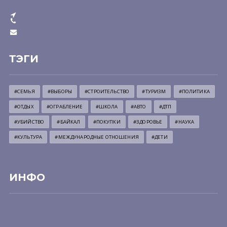
ТЭГИ
#СЕМЬЯ
#ВЫБОРЫ
#СТРОИТЕЛЬСТВО
#ТУРИЗМ
#ПОЛИТИКА
#ОТДЫХ
#ОГРАБЛЕНИЕ
#ШКОЛА
#АВТО
#ДТП
#УБИЙСТВО
#БАЙКАЛ
#ПОКУПКИ
#ЗДОРОВЬЕ
#НАУКА
#КУЛЬТУРА
#МЕЖДУНАРОДНЫЕ ОТНОШЕНИЯ
#ДЕТИ
ИНФО