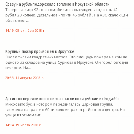
Сразу на рубль подорожало топливо в Иркутской области
Теперь за литр 92-го автомобилисты вынуждены отдавать 42
рубля 20 копеек. Дизельное - почти 46 рублей . На АЗС скачок цен
объясняют...
14:19, 08 октября 2018 г.
Крупный пожар произошел в Иркутске
Около тысячи квадратных метров. Это площадь пожара на крыше
одного из складов на улице Сурнова в Иркутске. Он горел сегодня
вечером. На...
20:33, 14 августа 2018 г.
Артистов передвижного цирка спасли полицейские из Бодайбо
Микроавтобус, в котором передвигалась цирковая труппа,
сломался на трассе в 60-ти километрах от районного центра. На
улице в тот момент...
14:04, 19 марта 2018 г.