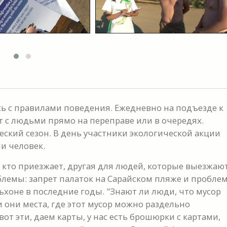
сь с правилами поведения. Ежедневно на подъезде к
 с людьми прямо на переправе или в очередях.
еский сезон. В день участники экологической акции
и человек.
х, кто приезжает, другая для людей, которые выезжаю
емы: запрет палаток на Сарайском пляже и пробле
льхоне в последние годы. "Знают ли люди, что мусор
 они места, где этот мусор можно раздельно
т эти, даем карты, у нас есть брошюрки с картами,