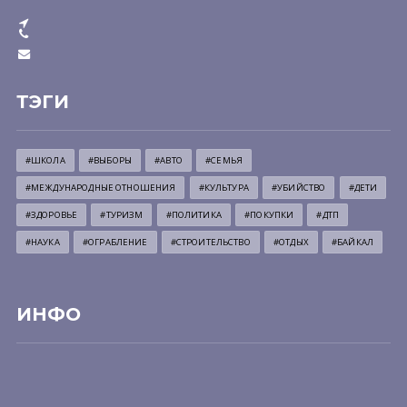
ТЭГИ
#ШКОЛА
#ВЫБОРЫ
#АВТО
#СЕМЬЯ
#МЕЖДУНАРОДНЫЕ ОТНОШЕНИЯ
#КУЛЬТУРА
#УБИЙСТВО
#ДЕТИ
#ЗДОРОВЬЕ
#ТУРИЗМ
#ПОЛИТИКА
#ПОКУПКИ
#ДТП
#НАУКА
#ОГРАБЛЕНИЕ
#СТРОИТЕЛЬСТВО
#ОТДЫХ
#БАЙКАЛ
ИНФО