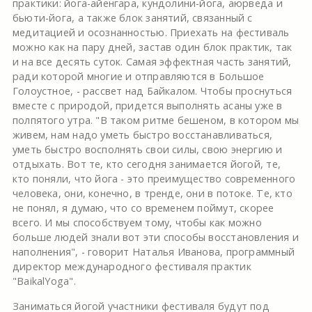
практики: йога-айенгара, кундолини-йога, аюрведа и
бьюти-йога, а также блок занятий, связанный с
медитацией и осознанностью. Приехать на фестиваль
можно как на пару дней, застав один блок практик, так
и на все десять суток. Самая эффектная часть занятий,
ради которой многие и отправляются в Большое
Голоустное, - рассвет над Байкалом. Чтобы проснуться
вместе с природой, придется выполнять асаны уже в
полпятого утра. "В таком ритме бешеном, в котором мы
живем, нам надо уметь быстро восстанавливаться,
уметь быстро восполнять свои силы, свою энергию и
отдыхать. Вот те, кто сегодня занимается йогой, те,
кто поняли, что йога - это преимущество современного
человека, они, конечно, в тренде, они в потоке. Те, кто
не понял, я думаю, что со временем поймут, скорее
всего. И мы способствуем тому, чтобы как можно
больше людей знали вот эти способы восстановления и
наполнения", - говорит Наталья Иванова, программный
директор международного фестиваля практик
"BaikalYoga".
Заниматься йогой участники фестиваля будут под