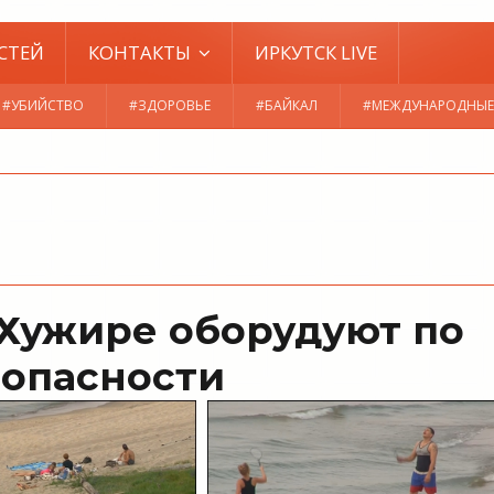
СТЕЙ
КОНТАКТЫ
ИРКУТСК LIVE
#УБИЙСТВО
#ЗДОРОВЬЕ
#БАЙКАЛ
#МЕЖДУНАРОДНЫЕ
 Хужире оборудуют по
зопасности