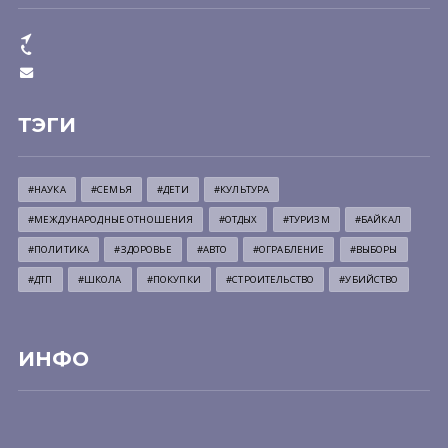
ТЭГИ
#НАУКА
#СЕМЬЯ
#ДЕТИ
#КУЛЬТУРА
#МЕЖДУНАРОДНЫЕ ОТНОШЕНИЯ
#ОТДЫХ
#ТУРИЗМ
#БАЙКАЛ
#ПОЛИТИКА
#ЗДОРОВЬЕ
#АВТО
#ОГРАБЛЕНИЕ
#ВЫБОРЫ
#ДТП
#ШКОЛА
#ПОКУПКИ
#СТРОИТЕЛЬСТВО
#УБИЙСТВО
ИНФО