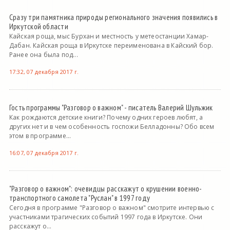
Сразу три памятника природы регионального значения появились в
Иркутской области
Кайская роща, мыс Бурхан и местность у метеостанции Хамар-
Дабан. Кайская роща в Иркутске переименована в Кайский бор.
Ранее она была под...
17:32, 07 декабря 2017 г.
Гость программы "Разговор о важном" - писатель Валерий Шульжик
Как рождаются детские книги? Почему одних героев любят, а
других нет и в чем особенность госпожи Белладонны? Обо всем
этом в программе...
16:07, 07 декабря 2017 г.
"Разговор о важном": очевидцы расскажут о крушении военно-
транспортного самолета "Руслан" в 1997 году
Сегодня в программе "Разговор о важном" смотрите интервью с
участниками трагических событий 1997 года в Иркутске. Они
расскажут о...