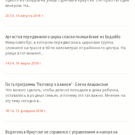
одного из складов на улице Сурнова в Иркутске. Он горел сегодня
вечером. На...
20:33, 14 августа 2018 г.
Артистов передвижного цирка спасли полицейские из Бодайбо
Микроавтобус, в котором передвигалась цирковая труппа,
сломался на трассе в 60-ти километрах от районного центра. На
улице в тот момент...
14:04, 19 марта 2018 г.
Гость программы "Разговор о важном" - Елена Альшанская
Что можно сделать, чтобы дети не попадали в дома ребенка,
оставались в родных семьях, и почему это так важно. Мнение на
эту тему сегодня в...
18:16, 13 февраля 2018 г.
Водитель в Иркутске не справился с управлением и наехал на