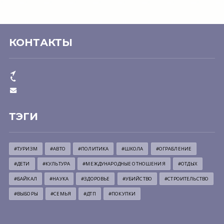
КОНТАКТЫ
ТЭГИ
#ТУРИЗМ
#АВТО
#ПОЛИТИКА
#ШКОЛА
#ОГРАБЛЕНИЕ
#ДЕТИ
#КУЛЬТУРА
#МЕЖДУНАРОДНЫЕ ОТНОШЕНИЯ
#ОТДЫХ
#БАЙКАЛ
#НАУКА
#ЗДОРОВЬЕ
#УБИЙСТВО
#СТРОИТЕЛЬСТВО
#ВЫБОРЫ
#СЕМЬЯ
#ДТП
#ПОКУПКИ