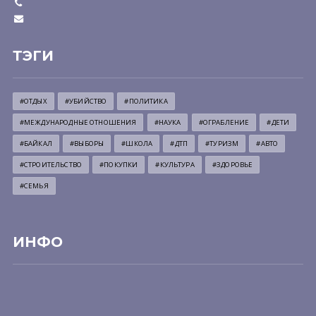
ТЭГИ
#ОТДЫХ
#УБИЙСТВО
#ПОЛИТИКА
#МЕЖДУНАРОДНЫЕ ОТНОШЕНИЯ
#НАУКА
#ОГРАБЛЕНИЕ
#ДЕТИ
#БАЙКАЛ
#ВЫБОРЫ
#ШКОЛА
#ДТП
#ТУРИЗМ
#АВТО
#СТРОИТЕЛЬСТВО
#ПОКУПКИ
#КУЛЬТУРА
#ЗДОРОВЬЕ
#СЕМЬЯ
ИНФО