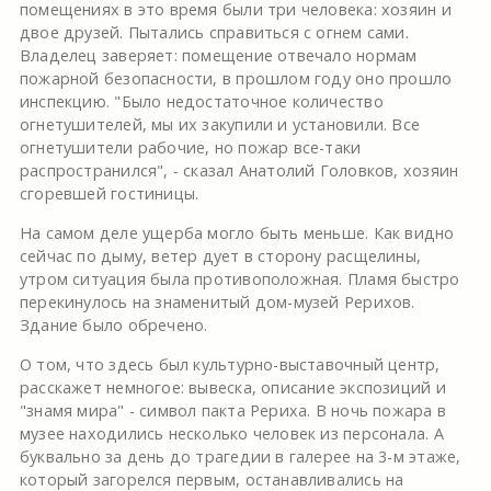
помещениях в это время были три человека: хозяин и
двое друзей. Пытались справиться с огнем сами.
Владелец заверяет: помещение отвечало нормам
пожарной безопасности, в прошлом году оно прошло
инспекцию. "Было недостаточное количество
огнетушителей, мы их закупили и установили. Все
огнетушители рабочие, но пожар все-таки
распространился", - сказал Анатолий Головков, хозяин
сгоревшей гостиницы.
На самом деле ущерба могло быть меньше. Как видно
сейчас по дыму, ветер дует в сторону расщелины,
утром ситуация была противоположная. Пламя быстро
перекинулось на знаменитый дом-музей Рерихов.
Здание было обречено.
О том, что здесь был культурно-выставочный центр,
расскажет немногое: вывеска, описание экспозиций и
"знамя мира" - символ пакта Рериха. В ночь пожара в
музее находились несколько человек из персонала. А
буквально за день до трагедии в галерее на 3-м этаже,
который загорелся первым, останавливались на