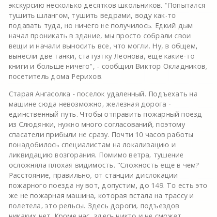
экскурсию несколько десятков школьников. "Попытался
тушить шлангом, тушить ведрами, воду как-то
подавать туда, но ничего не получилось. Едкий дым
начал проникать в здание, мы просто собрали свои
вещи и начали выносить все, что могли. Ну, в общем,
вынесли две танки, статуэтку Леонова, еще какие-то
книги и больше ничего", - сообщил Виктор Окладников,
посетитель дома Рерихов.
Старая Ангасолка - поселок удаленный. Подъехать на
машине сюда невозможно, железная дорога -
единственный путь. Чтобы отправить пожарный поезд
из Слюдянки, нужно много согласований, поэтому
спасатели прибыли не сразу. Почти 10 часов работы
понадобилось специалистам на локализацию и
ликвидацию возгорания. Помимо ветра, тушение
осложняла плохая видимость. "Сложность еще в чем?
Расстояние, правильно, от станции дислокации
пожарного поезда ну вот, допустим, до 149. То есть это
же не пожарная машина, которая встала на трассу и
полетела, это рельсы. Здесь дороги, подъездов
никаких нет. Кроме нас, здесь никто и не сможет