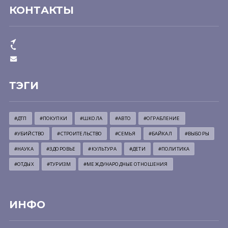
КОНТАКТЫ
ТЭГИ
#ДТП
#ПОКУПКИ
#ШКОЛА
#АВТО
#ОГРАБЛЕНИЕ
#УБИЙСТВО
#СТРОИТЕЛЬСТВО
#СЕМЬЯ
#БАЙКАЛ
#ВЫБОРЫ
#НАУКА
#ЗДОРОВЬЕ
#КУЛЬТУРА
#ДЕТИ
#ПОЛИТИКА
#ОТДЫХ
#ТУРИЗМ
#МЕЖДУНАРОДНЫЕ ОТНОШЕНИЯ
ИНФО