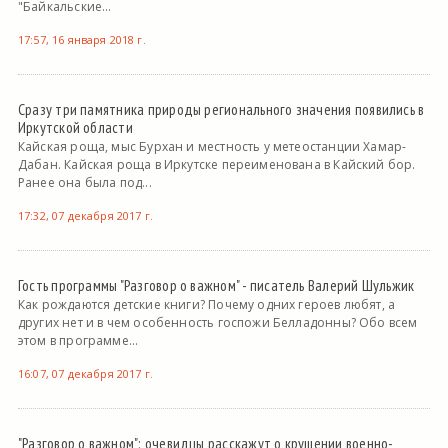
"Байкальские...
17:57, 16 января 2018 г.
Сразу три памятника природы регионального значения появились в
Иркутской области
Кайская роща, мыс Бурхан и местность у метеостанции Хамар-
Дабан. Кайская роща в Иркутске переименована в Кайский бор.
Ранее она была под...
17:32, 07 декабря 2017 г.
Гость программы "Разговор о важном" - писатель Валерий Шульжик
Как рождаются детские книги? Почему одних героев любят, а
других нет и в чем особенность госпожи Белладонны? Обо всем
этом в программе...
16:07, 07 декабря 2017 г.
"Разговор о важном": очевидцы расскажут о крушении военно-