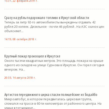
15:31, 22 февраля 2019 г.
Сразу на рубль подорожало топливо в Иркутской области
Теперь за литр 92-го автомобилисты вынуждены отдавать 42
рубля 20 копеек. Дизельное - почти 46 рублей . На АЗС скачок цен
объясняют...
14:19, 08 октября 2018 г.
Крупный пожар произошел в Иркутске
Около тысячи квадратных метров. Это площадь пожара на крыше
одного из складов на улице Сурнова в Иркутске. Он горел сегодня
вечером. На...
20:33, 14 августа 2018 г.
Артистов передвижного цирка спасли полицейские из Бодайбо
Микроавтобус, в котором передвигалась цирковая труппа,
сломался на трассе в 60-ти километрах от районного центра. На
улице в тот момент...