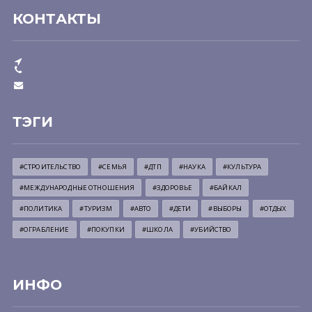
КОНТАКТЫ
ТЭГИ
#СТРОИТЕЛЬСТВО
#СЕМЬЯ
#ДТП
#НАУКА
#КУЛЬТУРА
#МЕЖДУНАРОДНЫЕ ОТНОШЕНИЯ
#ЗДОРОВЬЕ
#БАЙКАЛ
#ПОЛИТИКА
#ТУРИЗМ
#АВТО
#ДЕТИ
#ВЫБОРЫ
#ОТДЫХ
#ОГРАБЛЕНИЕ
#ПОКУПКИ
#ШКОЛА
#УБИЙСТВО
ИНФО