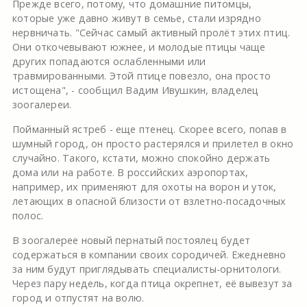
Прежде всего, потому, что домашние питомцы,
которые уже давно живут в семье, стали изрядно
нервничать. "Сейчас самый активный пролёт этих птиц.
Они откочевывают южнее, и молодые птицы чаще
других попадаются ослабленными или
травмированными. Этой птице повезло, она просто
истощена", - сообщил Вадим Ивушкин, владелец
зоогалереи.
Пойманный ястреб - еще птенец. Скорее всего, попав в
шумный город, он просто растерялся и прилетел в окно
случайно. Такого, кстати, можно спокойно держать
дома или на работе. В российских аэропортах,
например, их применяют для охоты на ворон и уток,
летающих в опасной близости от взлетно-посадочных
полос.
В зоогалерее новый пернатый постоялец будет
содержаться в компании своих сородичей. Ежедневно
за ним будут приглядывать специалисты-орнитологи.
Через пару недель, когда птица окрепнет, её вывезут за
город и отпустят на волю.