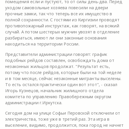
помещения если и пустуют, то от силы день-два. Перед
уходом самовольные хозяева повесили на двери
прочные замки, так что теперь все их имущество в
полной сохранности. С гостями из Киргизии проводят
противопожарный инструктаж, как говорят, на всякий
случай. А потом шестерых мужчин увозят в отделение
разбираться, имеют ли они законные основания
находиться на территории России.
Представители администрации говорят: график
подобных рейдов составлен, освобождать дома от
незаконных жильцов продолжат. "Результат есть,
потому что после рейдов, которые были на той неделе
и в том месяце, сейчас незаконные мигранты выселены.
То есть остался практически один вот этот", - сказал
Игорь Кузнецов, начальник жилищного отдела
комитета по управлению Правобережным округом
администрации г.Иркутска.
Сегодня дом на улице Софьи Перовской отключили от
электричества, тоже уже в третий раз. Эта игра в
выселение, видимо, продолжится, пока город не начнет