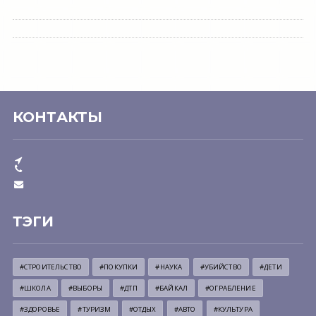
КОНТАКТЫ
ТЭГИ
#СТРОИТЕЛЬСТВО
#ПОКУПКИ
#НАУКА
#УБИЙСТВО
#ДЕТИ
#ШКОЛА
#ВЫБОРЫ
#ДТП
#БАЙКАЛ
#ОГРАБЛЕНИЕ
#ЗДОРОВЬЕ
#ТУРИЗМ
#ОТДЫХ
#АВТО
#КУЛЬТУРА