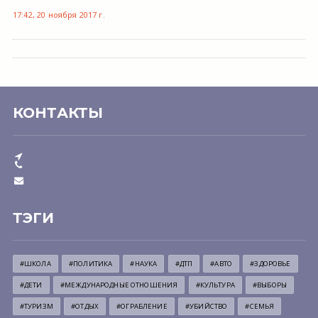
17:42, 20 ноября 2017 г.
КОНТАКТЫ
ТЭГИ
#ШКОЛА
#ПОЛИТИКА
#НАУКА
#ДТП
#АВТО
#ЗДОРОВЬЕ
#ДЕТИ
#МЕЖДУНАРОДНЫЕ ОТНОШЕНИЯ
#КУЛЬТУРА
#ВЫБОРЫ
#ТУРИЗМ
#ОТДЫХ
#ОГРАБЛЕНИЕ
#УБИЙСТВО
#СЕМЬЯ