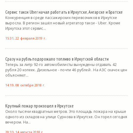
Сервис такси Uber начал работать в Иркутске, Ангарске и Братске
Конкуренция в среде пассажирских перевозчиков в Иркутске
выросла. В регион зашёл новый агрегатор такси - Uber. Кроме
Иркутска этот сервис...
15:31, 22 февраля 2019 г.
Сразу на рубль подорожало топливо в Иркутской области
Теперь за литр 92-го автомобилисты вынуждены отдавать 42
рубля 20 копеек. Дизельное - почти 46 рублей . На АЗС скачок цен
объясняют...
14:19, 08 октября 2018 г.
Крупный пожар произошел в Иркутске
Около тысячи квадратных метров. Это площадь пожара на крыше
одного из складов на улице Сурнова в Иркутске. Он горел сегодня
вечером. На...
20:33, 14 августа 2018 г.