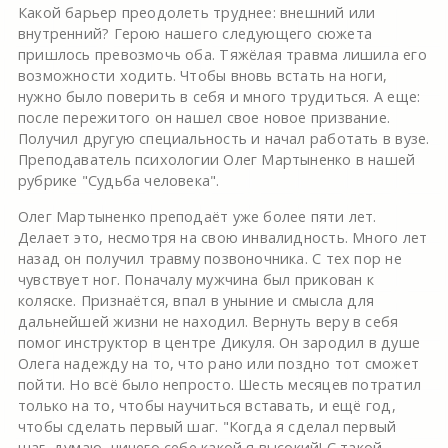
Какой барьер преодолеть труднее: внешний или
внутренний? Герою нашего следующего сюжета
пришлось превозмочь оба. Тяжёлая травма лишила его
возможности ходить. Чтобы вновь встать на ноги,
нужно было поверить в себя и много трудиться. А еще:
после пережитого он нашел свое новое призвание.
Получил другую специальность и начал работать в вузе.
Преподаватель психологии Олег Мартыненко в нашей
рубрике "Судьба человека".
Олег Мартыненко преподаёт уже более пяти лет.
Делает это, несмотря на свою инвалидность. Много лет
назад он получил травму позвоночника. С тех пор не
чувствует ног. Поначалу мужчина был прикован к
коляске. Признаётся, впал в уныние и смысла для
дальнейшей жизни не находил. Вернуть веру в себя
помог инструктор в центре Дикуля. Он зародил в душе
Олега надежду на то, что рано или поздно тот сможет
пойти. Но всё было непросто. Шесть месяцев потратил
только на то, чтобы научиться вставать, и ещё год,
чтобы сделать первый шаг. "Когда я сделал первый
шаг, думаю, ничего себе какой я высокий! С такой