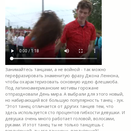
Занимайтесь танцами, а не войной - так можно
перефразировать знаменитую фразу Джона Леннона,
чтобы охарактеризовать основную идею флешмоба.
Под латиноамериканские мотивы горожане
отпраздновали День мира. А выбрали для этого новый,
но набирающий всё большую популярность танец - зук.
"Этот танец отличается от других танцев тем, что
здесь используется сто процентов гибкости девушки. И
девушка очень много работает головой, волосами,
руками. И этот танец ты не только танцуешь с
партнёршей, ты его танцуешь партнёршей", -