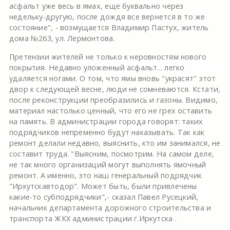
асфальт уже весь в ямах, еще буквально через
недельку-другую, после дождя все вернется в то же
состояние", - возмущается Владимир Пастух, житель
дома №263, ул. Лермонтова.
Претензии жителей не только к неровностям нового
покрытия. Недавно уложенный асфальт... легко
удаляется ногами. О том, что ямы вновь "украсят" этот
двор к следующей весне, люди не сомневаются. Кстати,
после реконструкции преобразились и газоны. Видимо,
материал настолько ценный, что его не грех оставить
на память. В администрации города говорят: таких
подрядчиков непременно будут наказывать. Так как
ремонт делали недавно, выяснить, кто им занимался, не
составит труда. "Выясним, посмотрим. На самом деле,
не так много организаций могут выполнять ямочный
ремонт. А именно, это наш генеральный подрядчик
"Иркутскавтодор". Может быть, были привлечены
какие-то субподрядчики",- сказал Павел Русецкий,
начальник департамента дорожного строительства и
транспорта ЖКХ администрации г.Иркутска .