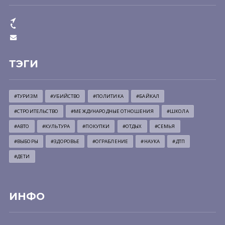
ТЭГИ
#ТУРИЗМ
#УБИЙСТВО
#ПОЛИТИКА
#БАЙКАЛ
#СТРОИТЕЛЬСТВО
#МЕЖДУНАРОДНЫЕ ОТНОШЕНИЯ
#ШКОЛА
#АВТО
#КУЛЬТУРА
#ПОКУПКИ
#ОТДЫХ
#СЕМЬЯ
#ВЫБОРЫ
#ЗДОРОВЬЕ
#ОГРАБЛЕНИЕ
#НАУКА
#ДТП
#ДЕТИ
ИНФО