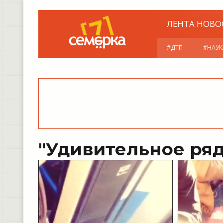
ЛЕНТА НОВО
#ДТП
#НАУК
"Удивительное ря