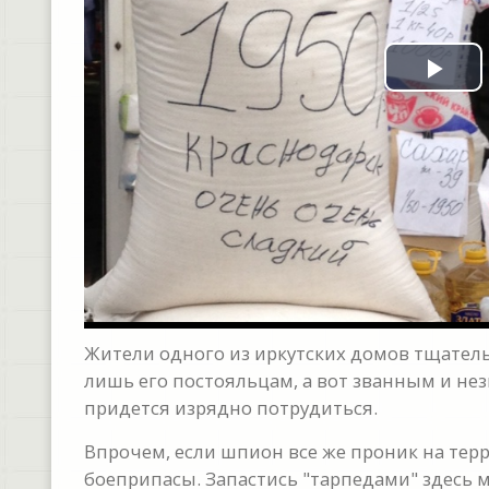
Pla
Vid
Жители одного из иркутских домов тщател
лишь его постояльцам, а вот званным и нез
придется изрядно потрудиться.
Впрочем, если шпион все же проник на терр
боеприпасы. Запастись "тарпедами" здесь мо