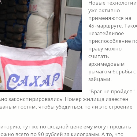
Новые технологии
уже активно
применяются на
y
45-маршруте. Тако
незатейливое
eo
приспособление п
праву можно
считать
архимедовым
рычагом борьбы с
зайцами.
"Враг не пройдет".
ьно законспирировались. Номер жилища известен
ваным гостям, чтобы убедиться, то ли это строение,
иторию, тут же по сходной цене ему могут продать
жно всего по 90 рублей за килограмм. А то, что