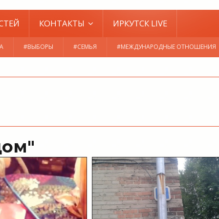
СТЕЙ
КОНТАКТЫ
ИРКУТСК LIVE
А
#ВЫБОРЫ
#СЕМЬЯ
#МЕЖДУНАРОДНЫЕ ОТНОШЕНИЯ
дом"