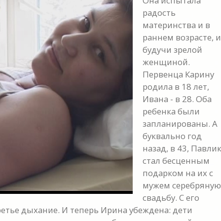
Она испытала
радость
материнства и в
раннем возрасте, и
будучи зрелой
женщиной.
Первенца Карину
y
родила в 18 лет,
Ивана - в 28. Оба
eo
ребенка были
запланированы. А
буквально год
назад, в 43, Павли
стал бесценным
подарком на их с
мужем серебряную
свадьбу. С его
етье дыхание. И теперь Ирина убеждена: дети