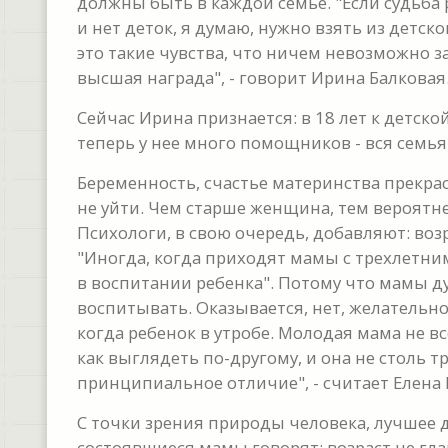
должны быть в каждой семье. "Если судьба 
и нет деток, я думаю, нужно взять из детск
это такие чувства, что ничем невозможно за
высшая награда", - говорит Ирина Балковая
Сейчас Ирина признается: в 18 лет к детско
теперь у нее много помощников - вся семья
Беременность, счастье материнства прекра
не уйти. Чем старше женщина, тем вероятне
Психологи, в свою очередь, добавляют: во
"Иногда, когда приходят мамы с трехлетни
в воспитании ребенка". Потому что мамы д
воспитывать. Оказывается, нет, желательно
когда ребенок в утробе. Молодая мама не все
как выглядеть по-другому, и она не столь т
принципиальное отличие", - считает Елена 
С точки зрения природы человека, лучшее д
состоявшиеся мамы говорят: возраст не гла