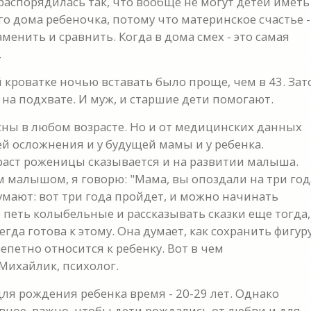
распорядилась так, что вообще не могут детей иметь
ого дома ребеночка, потому что материнское счастье -
менить и сравнить. Когда в дома смех - это самая
.
й кроватке ночью вставать было проще, чем в 43. Зат
 на подхвате. И муж, и старшие дети помогают.
сны в любом возрасте. Но и от медицинских данных
й осложнения и у будущей мамы и у ребенка.
зраст роженицы сказывается и на развитии малыша.
м малышом, я говорю: "Мама, вы опоздали на три год
умают: вот три года пройдет, и можно начинать
 петь колыбельные и рассказывать сказки еще тогда,
гда готова к этому. Она думает, как сохранить фигуру
репетно относится к ребенку. Вот в чем
Михайлик, психолог.
ля рождения ребенка время - 20-29 лет. Однако
вное, важно, чтобы дети рождались от любви и для