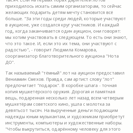
приходилось искать самим организаторам, то сейчас
желающих подарить детям мечту становится всё
больше. "За эти годы среди людей, которые участвуют
в аукционе, уже создался круг участников. И каждый
год, когда заканчивается один аукцион, они говорят:
мы хотим участвовать в следующем. То есть они знают,
что это такое. И, если это их тема, они участвуют с
радостью", - говорит Людмила Комарова,
соорганизатор благотворительного аукциона "Нота
ДО".
Так называемый "тёмный" лот на аукцион предоставил
Вениамин Смехов. Правда, сам артист слову "лот"
предпочитает "подарок". В коробке шпага - точная
копия мушкетёрского оружия. Дорогая и памятная
вещь, подаренная несколько лет назад всем четверым
мушкетёрам советского кино, ушла с молотка за
девятьсот тысяч. На вырученные деньги подающим
надежды юным музыкантам, и художникам приобретут
инструменты, компьютеры и художественные наборы.
"Чтобы выкрутиться, одарённому человеку для этого