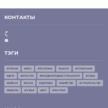
КОНТАКТЫ
ТЭГИ
#ТУРИЗМ
#АВТО
#ПОЛИТИКА
#ШКОЛА
#ОГРАБЛЕНИЕ
#ДЕТИ
#КУЛЬТУРА
#МЕЖДУНАРОДНЫЕ ОТНОШЕНИЯ
#ОТДЫХ
#БАЙКАЛ
#НАУКА
#ЗДОРОВЬЕ
#УБИЙСТВО
#СТРОИТЕЛЬСТВО
#ВЫБОРЫ
#СЕМЬЯ
#ДТП
#ПОКУПКИ